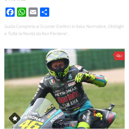
Facebook
WhatsApp
Email
Share
Guida Completa ai Scooter Elettrici in Italia: Normative, Obblighi
e Tutte le Novità da Non Perdere!...
0