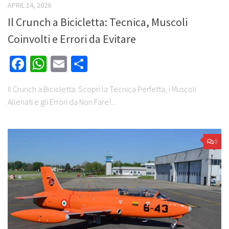
APRIL 14, 2026
Il Crunch a Bicicletta: Tecnica, Muscoli
Coinvolti e Errori da Evitare
Facebook
WhatsApp
Email
Share
Il Crunch a Bicicletta: Scopri la Tecnica Perfetta, i Muscoli
Allenati e gli Errori da Non Fare!...
0