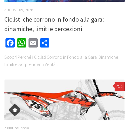
AUGUST 09, 2026
Ciclisti che corrono in fondo alla gara:
dinamiche, limiti e percezioni
Facebook
WhatsApp
Email
Share
Scopri Perché i Ciclisti Corrono in Fondo alla Gara: Dinamiche,
Limiti e Sorprendenti Verità...
0
APRIL 05, 2026