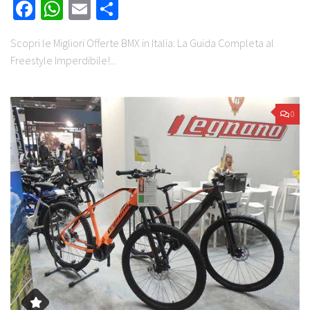
Facebook
WhatsApp
Email
Share
Scopri le Migliori Offerte BMX in Italia: La Guida Completa al
Freestyle Imperdibile!...
0