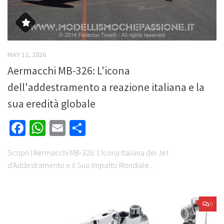
MAY 12, 2026
Aermacchi MB-326: L'icona
dell'addestramento a reazione italiana e la
sua eredità globale
Facebook
WhatsApp
Email
Share
Scopri l'Aermacchi MB-326: L'Icona Italiana dei Jet
d'Addestramento e il Suo Impatto Mondiale...
0