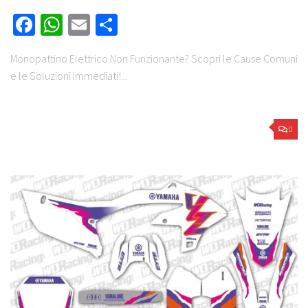
Facebook
WhatsApp
Email
Share
Monopattino Elettrico Non Funzionante? Scopri le Cause Comuni
e le Soluzioni Immediati!...
0