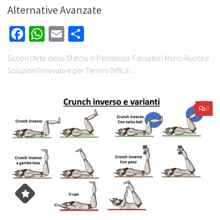
Alternative Avanzate
Facebook
WhatsApp
Email
Share
Scopri l'Arte dello Sfalcio in Pendenza: Falciatrici Mono-Ruota e
Soluzioni Innovative per Terreni Difficili...
0