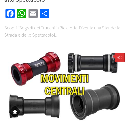
Facebook
WhatsApp
Email
Share
Scopri i Segreti dei Trucchi in Bicicletta: Diventa una Star della
Strada e dello Spettacolo!...
0