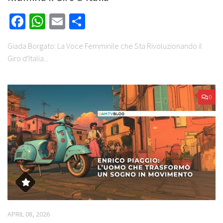
Facebook
WhatsApp
Email
Share
Giada Borgato: La Voce Femminile che Sta Rivoluzionando il
Giro d'Italia...
0
APRIL 08, 2026