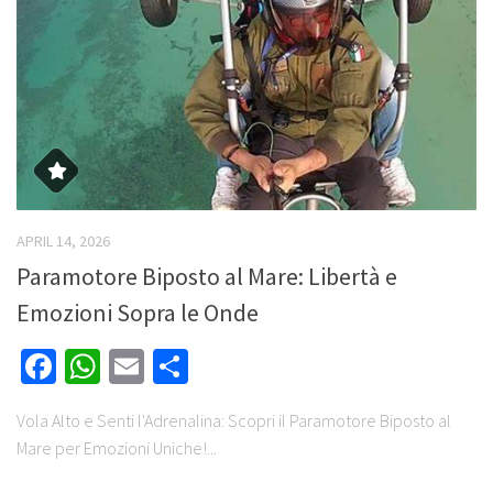
APRIL 14, 2026
Paramotore Biposto al Mare: Libertà e
Emozioni Sopra le Onde
Facebook
WhatsApp
Email
Share
Vola Alto e Senti l'Adrenalina: Scopri il Paramotore Biposto al
Mare per Emozioni Uniche!...