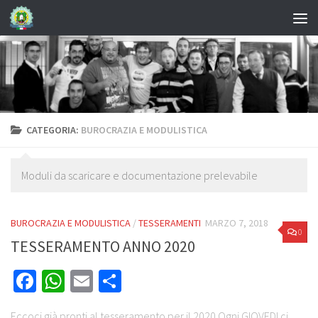
CATEGORIA:
BUROCRAZIA E MODULISTICA
Moduli da scaricare e documentazione prelevabile
BUROCRAZIA E MODULISTICA
/
TESSERAMENTI
MARZO 7, 2018
0
TESSERAMENTO ANNO 2020
Facebook
WhatsApp
Email
Share
Eccoci già pronti al tesseramento per il 2020 Ogni GIOVEDI ci