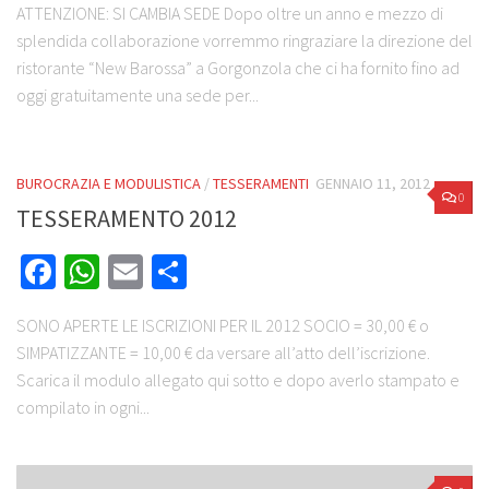
ATTENZIONE: SI CAMBIA SEDE Dopo oltre un anno e mezzo di
splendida collaborazione vorremmo ringraziare la direzione del
ristorante “New Barossa” a Gorgonzola che ci ha fornito fino ad
oggi gratuitamente una sede per...
BUROCRAZIA E MODULISTICA
/
TESSERAMENTI
GENNAIO 11, 2012
0
TESSERAMENTO 2012
Facebook
WhatsApp
Email
Share
SONO APERTE LE ISCRIZIONI PER IL 2012 SOCIO = 30,00 € o
SIMPATIZZANTE = 10,00 € da versare all’atto dell’iscrizione.
Scarica il modulo allegato qui sotto e dopo averlo stampato e
compilato in ogni...