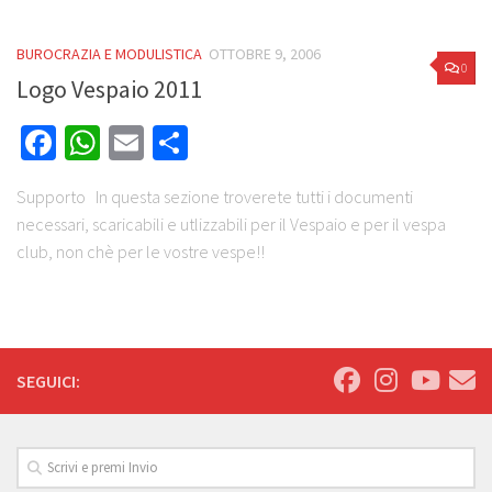
BUROCRAZIA E MODULISTICA
OTTOBRE 9, 2006
0
Logo Vespaio 2011
Facebook
WhatsApp
Email
Share
Supporto In questa sezione troverete tutti i documenti
necessari, scaricabili e utlizzabili per il Vespaio e per il vespa
club, non chè per le vostre vespe!!
SEGUICI: