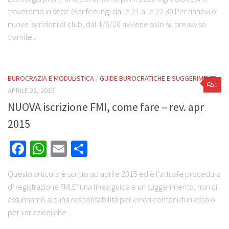
troveremo in sede (Bar feeling) dalle 21 alle 22.30 Per rinnovi o
nuove iscrizioni al club, dal 1/6/20 avviene solo su preavviso
tramite...
BUROCRAZIA E MODULISTICA
/
GUIDE BUROCRATICHE E SUGGERIMENTI
0
APRILE 22, 2015
NUOVA iscrizione FMI, come fare – rev. apr
2015
Facebook
WhatsApp
Email
Share
Questo articolo è scritto ad aprile 2015 ed è l’attuale procedura
di registrazione FMI.E’ una linea guida e un suggerimento, non ci
assumiamo alcuna responsabilità per errori contenuti in esso o
per variazioni che...