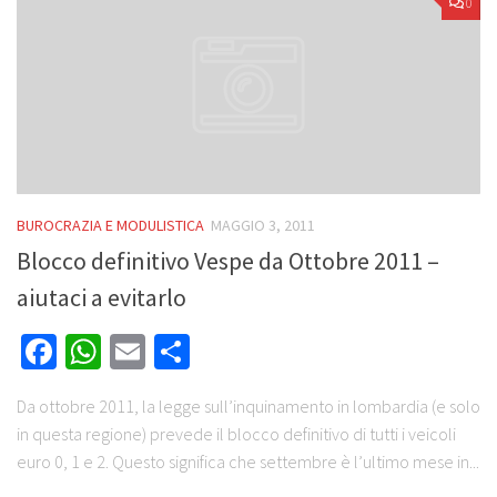
0
BUROCRAZIA E MODULISTICA
MAGGIO 3, 2011
Blocco definitivo Vespe da Ottobre 2011 –
aiutaci a evitarlo
Facebook
WhatsApp
Email
Share
Da ottobre 2011, la legge sull’inquinamento in lombardia (e solo
in questa regione) prevede il blocco definitivo di tutti i veicoli
euro 0, 1 e 2. Questo significa che settembre è l’ultimo mese in...