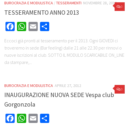
BUROCRAZIA E MODULISTICA
/
TESSERAMENTI
NOVEMBRE 28, 2012
0
TESSERAMENTO ANNO 2013
Facebook
WhatsApp
Email
Share
Eccoci già pronti al tesseramento per il 2013. Ogni GIOVEDI ci
troveremo in sede (Bar feeling) dalle 21 alle 22.30 per rinnovi o
nuove iscrizioni al club. SOTTO IL MODULO SCARICABILE ON_LINE
da stampare,...
BUROCRAZIA E MODULISTICA
APRILE 27, 2012
0
INAUGURAZIONE NUOVA SEDE Vespa club
Gorgonzola
Facebook
WhatsApp
Email
Share