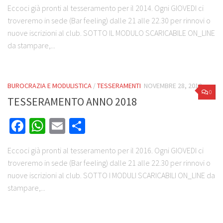
Eccoci già pronti al tesseramento per il 2014. Ogni GIOVEDI ci
troveremo in sede (Bar feeling) dalle 21 alle 22.30 per rinnovi o
nuove iscrizioni al club. SOTTO IL MODULO SCARICABILE ON_LINE
da stampare,...
BUROCRAZIA E MODULISTICA
/
TESSERAMENTI
NOVEMBRE 28, 2012
0
TESSERAMENTO ANNO 2018
Facebook
WhatsApp
Email
Share
Eccoci già pronti al tesseramento per il 2016. Ogni GIOVEDI ci
troveremo in sede (Bar feeling) dalle 21 alle 22.30 per rinnovi o
nuove iscrizioni al club. SOTTO I MODULI SCARICABILI ON_LINE da
stampare,...