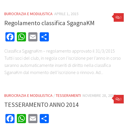
BUROCRAZIA E MODULISTICA
APRILE 1, 2015
0
Regolamento classifica SgagnaKM
Facebook
WhatsApp
Email
Share
Classifica SgagnaKm – regolamento approvato il 31/3/2015
Tutti i soci del club, in regola con l’iscrizione per l’anno in corso
saranno automaticamente inseriti di diritto nella classifica
SganaKm dal momento dell’iscrizione o rinnovo. Ad...
BUROCRAZIA E MODULISTICA
/
TESSERAMENTI
NOVEMBRE 28, 2012
0
TESSERAMENTO ANNO 2014
Facebook
WhatsApp
Email
Share