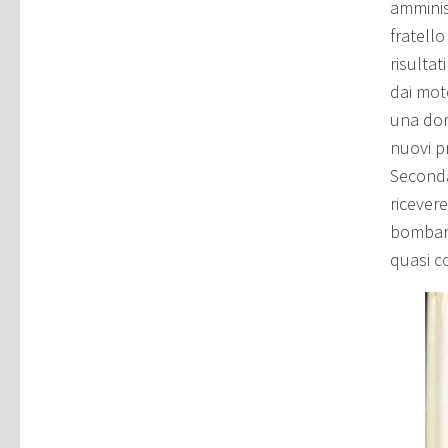
amminis
fratello
risultat
dai moto
una doma
nuovi p
Seconda
ricevere
bombard
quasi c