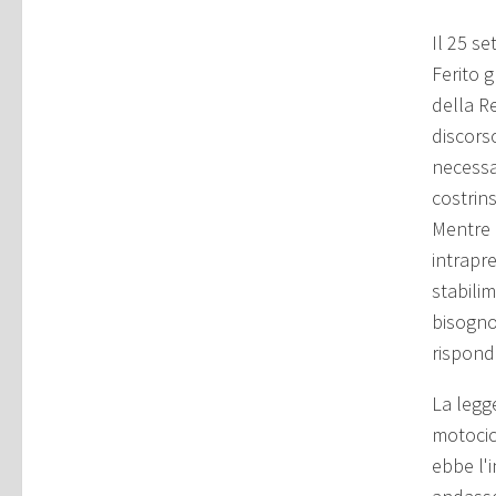
Il 25 s
Ferito g
della R
discorso
necessar
costrin
Mentre i
intrapr
stabilim
bisogno 
rispond
La legg
motocicl
ebbe l'