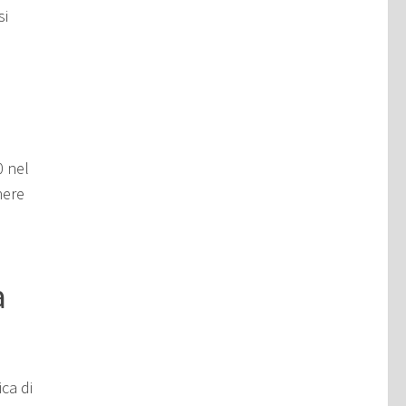
si
0 nel
nere
a
ca di