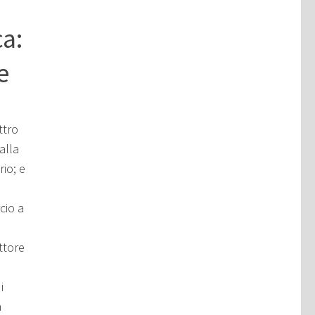
ca:
e
ttro
alla
rio; e
cio a
ttore
i
a