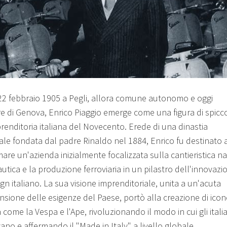
 22 febbraio 1905 a Pegli, allora comune autonomo e oggi
re di Genova, Enrico Piaggio emerge come una figura di spicc
prenditoria italiana del Novecento. Erede di una dinastia
iale fondata dal padre Rinaldo nel 1884, Enrico fu destinato 
are un'azienda inizialmente focalizzata sulla cantieristica na
utica e la produzione ferroviaria in un pilastro dell'innovazi
gn italiano. La sua visione imprenditoriale, unita a un'acuta
sione delle esigenze del Paese, portò alla creazione di icon
 come la Vespa e l'Ape, rivoluzionando il modo in cui gli italia
ano e affermando il "Made in Italy" a livello globale.