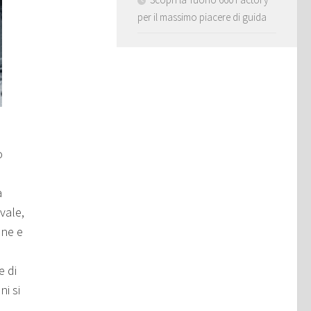
per il massimo piacere di guida
o
a
vale,
one e
e di
ni si