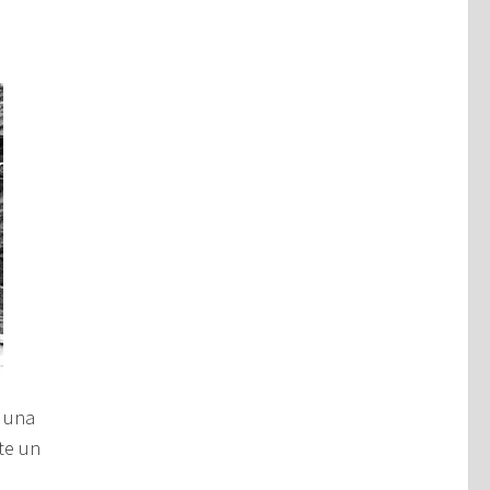
e una
te un