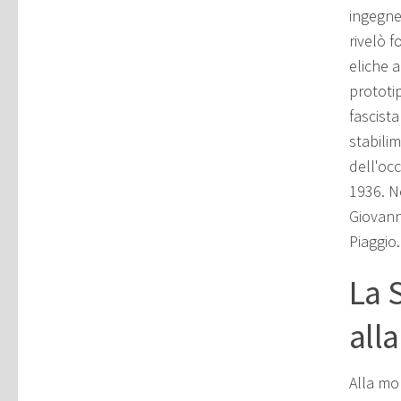
ingegne
rivelò 
eliche a
prototip
fascist
stabili
dell'oc
1936. N
Giovann
Piaggio.
La 
all
Alla mo