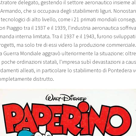
tratore delegato, gestendo il settore aeronautico insieme al
 Armando, che si occupava degli stabilimenti liguri. Nonostan
i tecnologici di alto livello, come i 21 primati mondiali consegu
ri Piaggio tra il 1937 e il 1939, l'industria aeronautica soffriva
nda interna limitata. Tra il 1937 e il 1943, furono sviluppati
rogetti, ma solo tre di essi videro la produzione commerciale
 Guerra Mondiale aggravò ulteriormente la situazione: oltre
 poche ordinazioni statali, l'impresa subì devastazioni a caus
amenti alleati, in particolare lo stabilimento di Pontedera 
ompletamente distrutto.