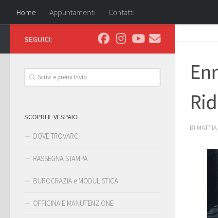
Home
Appuntamenti
Contatti
SEGUICI:
Enr
Rid
SCOPRI IL VESPAIO
DI
MATTIA
DOVE TROVARCI
RASSEGNA STAMPA
BUROCRAZIA e MODULISTICA
OFFICINA E MANUTENZIONE