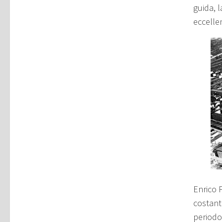
guida, 
eccelle
Enrico 
costant
periodo