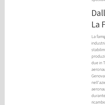
Dal
La 
La fami
industri
stabilim
produzio
due in 
aeronau
Genova n
nell'azi
aeronau
durante
ricambio