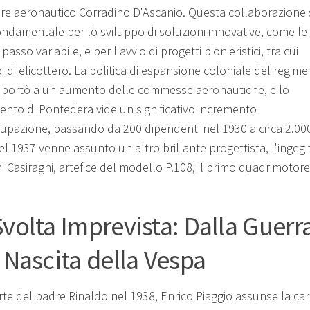
re aeronautico Corradino D'Ascanio. Questa collaborazione 
fondamentale per lo sviluppo di soluzioni innovative, come le
 passo variabile, e per l'avvio di progetti pionieristici, tra cui
i di elicottero. La politica di espansione coloniale del regime
a portò a un aumento delle commesse aeronautiche, e lo
mento di Pontedera vide un significativo incremento
cupazione, passando da 200 dipendenti nel 1930 a circa 2.00
el 1937 venne assunto un altro brillante progettista, l'ingeg
i Casiraghi, artefice del modello P.108, il primo quadrimotore
Svolta Imprevista: Dalla Guerr
a Nascita della Vespa
rte del padre Rinaldo nel 1938, Enrico Piaggio assunse la cari