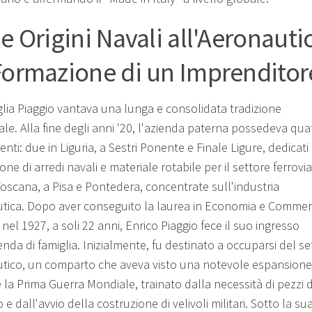
le Origini Navali all'Aeronauti
Formazione di un Imprenditor
glia Piaggio vantava una lunga e consolidata tradizione
ale. Alla fine degli anni '20, l'azienda paterna possedeva qua
enti: due in Liguria, a Sestri Ponente e Finale Ligure, dedicati 
ne di arredi navali e materiale rotabile per il settore ferrovia
Toscana, a Pisa e Pontedera, concentrate sull'industria
tica. Dopo aver conseguito la laurea in Economia e Commer
el 1927, a soli 22 anni, Enrico Piaggio fece il suo ingresso
enda di famiglia. Inizialmente, fu destinato a occuparsi del se
tico, un comparto che aveva visto una notevole espansione
 la Prima Guerra Mondiale, trainato dalla necessità di pezzi d
 e dall'avvio della costruzione di velivoli militari. Sotto la su