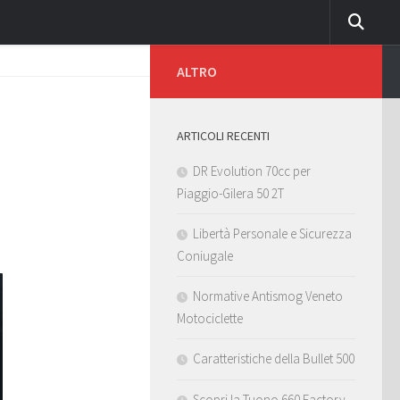
ALTRO
ARTICOLI RECENTI
DR Evolution 70cc per
Piaggio-Gilera 50 2T
Libertà Personale e Sicurezza
Coniugale
Normative Antismog Veneto
Motociclette
Caratteristiche della Bullet 500
Scopri la Tuono 660 Factory