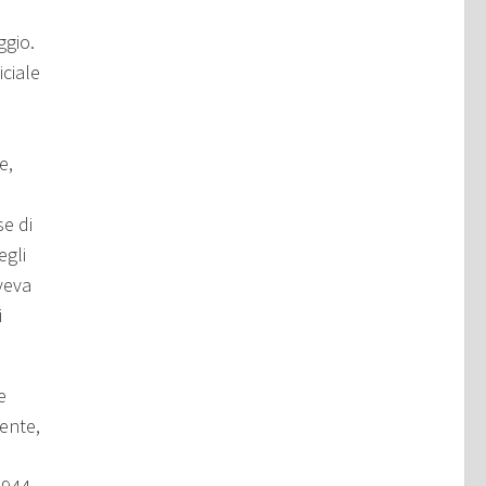
ggio.
iciale
e,
se di
egli
aveva
i
e
mente,