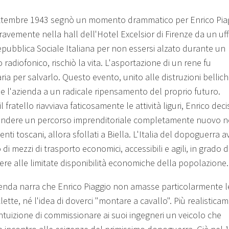
ettembre 1943 segnò un momento drammatico per Enrico Pia
ravemente nella hall dell'Hotel Excelsior di Firenze da un uff
epubblica Sociale Italiana per non essersi alzato durante un
 radiofonico, rischiò la vita. L'asportazione di un rene fu
ia per salvarlo. Questo evento, unito alle distruzioni bellich
se l'azienda a un radicale ripensamento del proprio futuro.
l fratello riavviava faticosamente le attività liguri, Enrico deci
endere un percorso imprenditoriale completamente nuovo n
enti toscani, allora sfollati a Biella. L'Italia del dopoguerra 
di mezzi di trasporto economici, accessibili e agili, in grado d
ere alle limitate disponibilità economiche della popolazione.
enda narra che Enrico Piaggio non amasse particolarmente l
ette, né l'idea di doverci "montare a cavallo". Più realistica
intuizione di commissionare ai suoi ingegneri un veicolo che