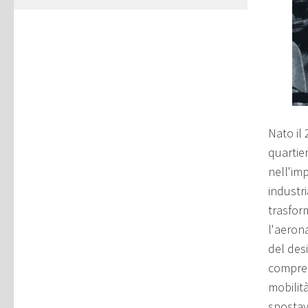
Nato il
quartie
nell'im
industr
trasform
l'aerona
del desi
compren
mobilità
spostav