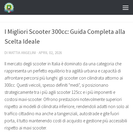
I Migliori Scooter 300cc: Guida Completa alla
Scelta Ideale
DI
MATTIA ANGELINI
·
APRIL 02, 2026
Il mercato degli scooter in Italia è dominato da una categoria che
rappresenta un perfetto equilibrio tra agilità urbana e capacità di
affrontare percorsi più lunghi: gli scooter con cilindrata attorno ai
300cc. Questi veicoli, spesso definiti "medi", si posizionano
strategicamente tra i più agili scooter 125cc e i più imponenti e
costosi maxi-scooter. Offrono prestazioni notevolmente superiori
rispetto ai modelli di cilindrata inferiore, rendendoli adatti non solo al
traffico cittadino ma anche a tangenziali, autostrade e gite fuori
porta, il tutto mantenendo costi di acquisto e gestione più accessibili
rispetto ai maxi scooter.