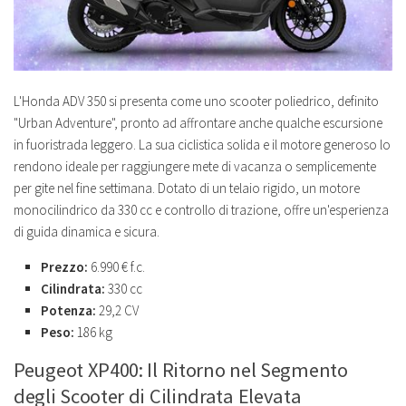
L'Honda ADV 350 si presenta come uno scooter poliedrico, definito
"Urban Adventure", pronto ad affrontare anche qualche escursione
in fuoristrada leggero. La sua ciclistica solida e il motore generoso lo
rendono ideale per raggiungere mete di vacanza o semplicemente
per gite nel fine settimana. Dotato di un telaio rigido, un motore
monocilindrico da 330 cc e controllo di trazione, offre un'esperienza
di guida dinamica e sicura.
Prezzo:
6.990 € f.c.
Cilindrata:
330 cc
Potenza:
29,2 CV
Peso:
186 kg
Peugeot XP400: Il Ritorno nel Segmento
degli Scooter di Cilindrata Elevata