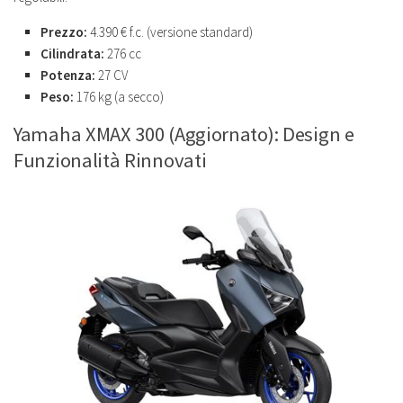
Prezzo:
4.390 € f.c. (versione standard)
Cilindrata:
276 cc
Potenza:
27 CV
Peso:
176 kg (a secco)
Yamaha XMAX 300 (Aggiornato): Design e
Funzionalità Rinnovati