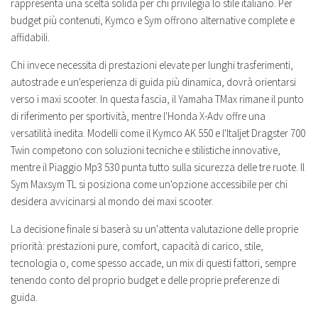
rappresenta una scelta solida per chi privilegia lo stile italiano. Per
budget più contenuti, Kymco e Sym offrono alternative complete e
affidabili.
Chi invece necessita di prestazioni elevate per lunghi trasferimenti,
autostrade e un'esperienza di guida più dinamica, dovrà orientarsi
verso i maxi scooter. In questa fascia, il Yamaha TMax rimane il punto
di riferimento per sportività, mentre l'Honda X-Adv offre una
versatilità inedita. Modelli come il Kymco AK 550 e l'Italjet Dragster 700
Twin competono con soluzioni tecniche e stilistiche innovative,
mentre il Piaggio Mp3 530 punta tutto sulla sicurezza delle tre ruote. Il
Sym Maxsym TL si posiziona come un'opzione accessibile per chi
desidera avvicinarsi al mondo dei maxi scooter.
La decisione finale si baserà su un'attenta valutazione delle proprie
priorità: prestazioni pure, comfort, capacità di carico, stile,
tecnologia o, come spesso accade, un mix di questi fattori, sempre
tenendo conto del proprio budget e delle proprie preferenze di
guida.