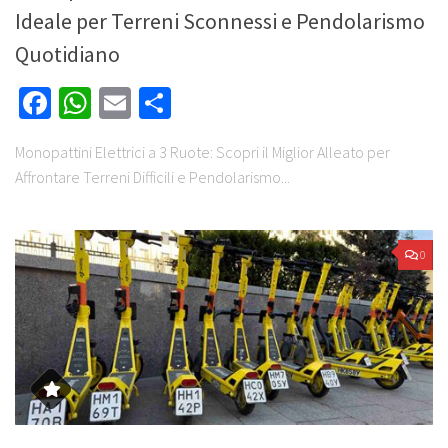
Ideale per Terreni Sconnessi e Pendolarismo
Quotidiano
Facebook
WhatsApp
Email
Share
Monopattini Elettrici a 3 Ruote: Scopri il Miglior Alleato per
Affrontare Terreni Difficili e Pendolarismo...
0