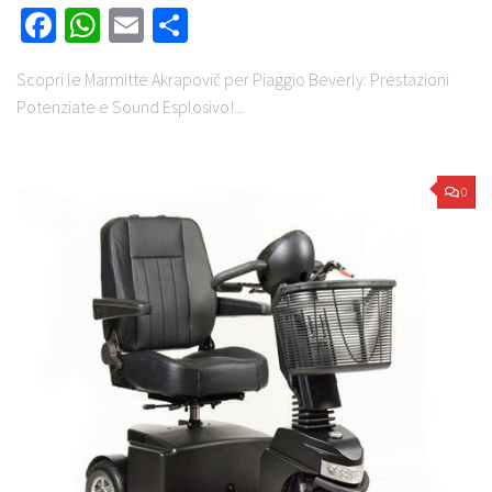
Facebook
WhatsApp
Email
Share
Scopri le Marmitte Akrapovič per Piaggio Beverly: Prestazioni
Potenziate e Sound Esplosivo!...
0