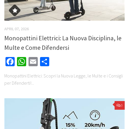
APRIL 07, 2026
Monopattini Elettrici: La Nuova Disciplina, le
Multe e Come Difendersi
Facebook
WhatsApp
Email
Share
Monopattini Elettrici: Scopri la Nuova Legge, le Multe e i Consigli
per Difenderti!...
0