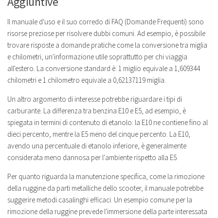
Aggiuntive
Il manuale d'uso e il suo corredo di FAQ (Domande Frequenti) sono
risorse preziose per risolvere dubbi comuni. Ad esempio, è possibile
trovare risposte a domande pratiche come la conversione tra miglia
e chilometri, un'informazione utile soprattutto per chi viaggia
all'estero. La conversione standard è: 1 miglio equivale a 1,609344
chilometri e 1 chilometro equivale a 0,62137119 miglia.
Un altro argomento di interesse potrebbe riguardare i tipi di
carburante. La differenza tra benzina E10 e E5, ad esempio, è
spiegata in termini di contenuto di etanolo: la E10 ne contiene fino al
dieci percento, mentre la E5 meno del cinque percento. La E10,
avendo una percentuale di etanolo inferiore, è generalmente
considerata meno dannosa per l'ambiente rispetto alla E5.
Per quanto riguarda la manutenzione specifica, come la rimozione
della ruggine da parti metalliche dello scooter, il manuale potrebbe
suggerire metodi casalinghi efficaci. Un esempio comune per la
rimozione della ruggine prevede l'immersione della parte interessata