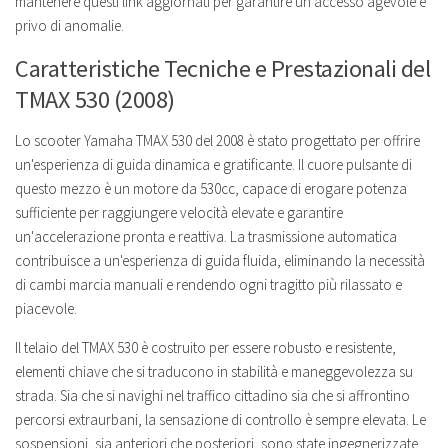
mantenere questi link aggiornati per garantire un accesso agevole e
privo di anomalie.
Caratteristiche Tecniche e Prestazionali del
TMAX 530 (2008)
Lo scooter Yamaha TMAX 530 del 2008 è stato progettato per offrire
un'esperienza di guida dinamica e gratificante. Il cuore pulsante di
questo mezzo è un motore da 530cc, capace di erogare potenza
sufficiente per raggiungere velocità elevate e garantire
un'accelerazione pronta e reattiva. La trasmissione automatica
contribuisce a un'esperienza di guida fluida, eliminando la necessità
di cambi marcia manuali e rendendo ogni tragitto più rilassato e
piacevole.
Il telaio del TMAX 530 è costruito per essere robusto e resistente,
elementi chiave che si traducono in stabilità e maneggevolezza su
strada. Sia che si navighi nel traffico cittadino sia che si affrontino
percorsi extraurbani, la sensazione di controllo è sempre elevata. Le
sospensioni, sia anteriori che posteriori, sono state ingegnerizzate