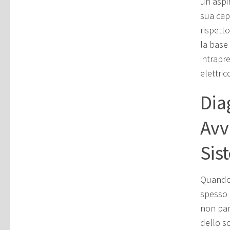
un'aspi
sua cap
rispett
la base
intrapr
elettri
Dia
Avv
Sis
Quando 
spesso 
non par
dello s