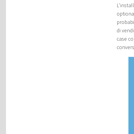
L'insta
optional
probabi
di vendi
case co
convers