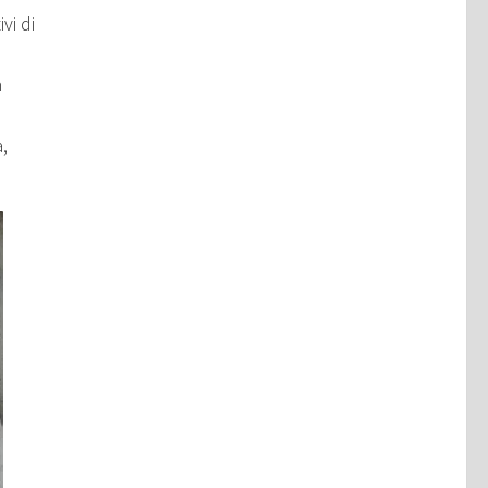
vi di
n
,