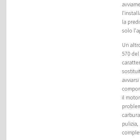
avviame
l'instal
la pred
solo l'a
Un altr
570 del
caratte
sostitui
avviarsi
comport
il moto
problem
carbura
pulizia
compless