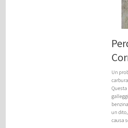
Per
Cor
Un prob
carburat
Questa 
gallegg
benzina
un dito,
causa s