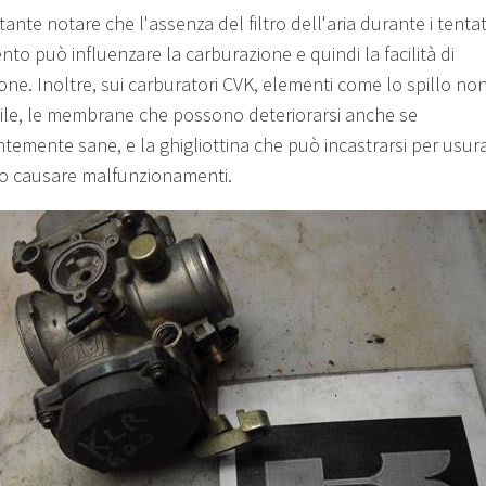
ante notare che l'assenza del filtro dell'aria durante i tentati
to può influenzare la carburazione e quindi la facilità di
one. Inoltre, sui carburatori CVK, elementi come lo spillo no
ile, le membrane che possono deteriorarsi anche se
temente sane, e la ghigliottina che può incastrarsi per usura
 causare malfunzionamenti.