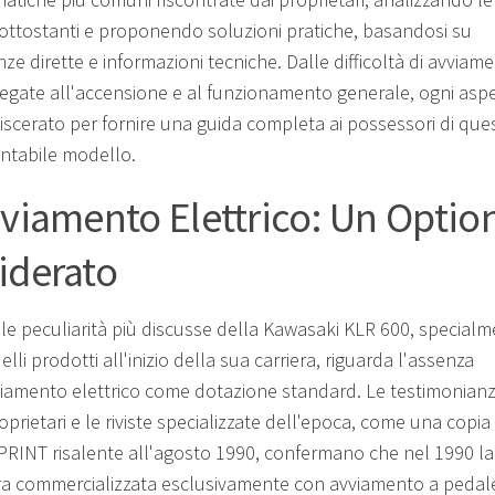
ottostanti e proponendo soluzioni pratiche, basandosi su
ze dirette e informazioni tecniche. Dalle difficoltà di avviam
legate all'accensione e al funzionamento generale, ogni asp
viscerato per fornire una guida completa ai possessori di que
ntabile modello.
vviamento Elettrico: Un Optio
iderato
le peculiarità più discusse della Kawasaki KLR 600, special
lli prodotti all'inizio della sua carriera, riguarda l'assenza
viamento elettrico come dotazione standard. Le testimonianz
oprietari e le riviste specializzate dell'epoca, come una copia 
INT risalente all'agosto 1990, confermano che nel 1990 l
ra commercializzata esclusivamente con avviamento a pedal