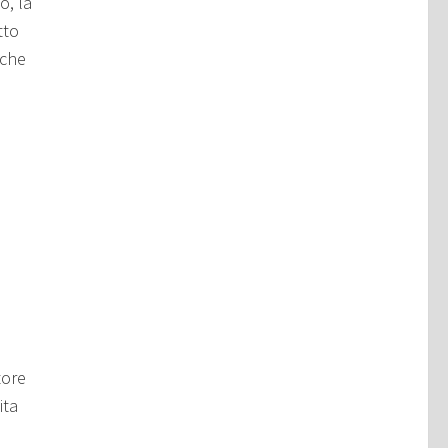
o, la
tto
 che
tore
ita