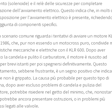
nto (solenoide) e il relè delle sicurezze per completare
lazione dell'avviamento elettrico. Questo indica che, in molti c
isposizione per l'avviamento elettrico è presente, richiedend
ggiunta di componenti specifici.
o scenario comune riguarda i tentativi di avviare un motore K
 1986, che, pur non essendo un motocross puro, condivide 
ristiche meccaniche e elettriche con il KLR 600. Dopo aver
to la candela e pulito il carburatore, il motore è riuscito ad
 per brevi istanti per poi spegnersi definitivamente. Questo
amento, sebbene frustrante, è un segno positivo che indica
re non è grippato. La causa più probabile per questo tipo di
a, dopo aver escluso problemi di candela e pulizia del
tore, potrebbe risiedere nel getto del minimo, che, nonostan
, potrebbe ancora presentare ostruzioni, o in problemi più
i legati alle valvole.