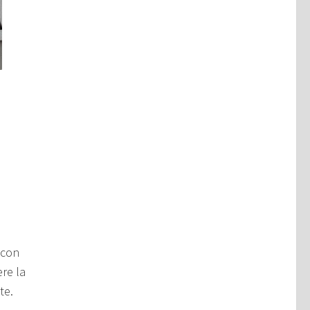
 con
ere la
te.