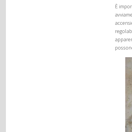
È import
avviamen
accensi
regolab
apparen
possono