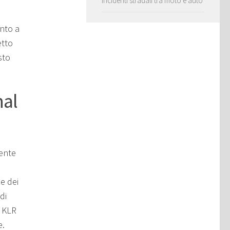
incidenti stradali tra moto e auto
ento a
etto
sto
nal
mente
e dei
di
a KLR
e.