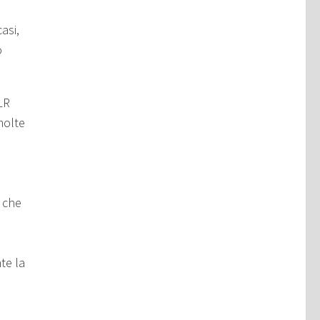
asi,
o
LR
molte
 che
te la