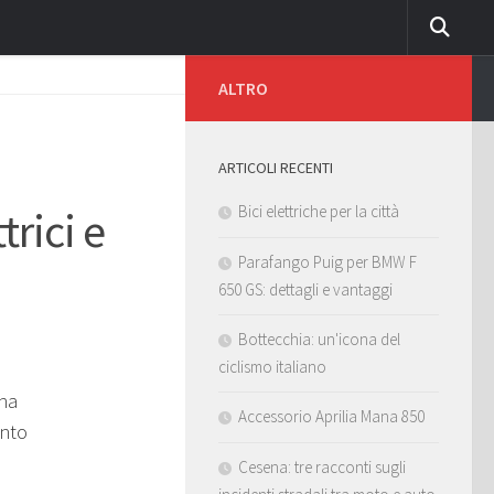
ALTRO
ARTICOLI RECENTI
Bici elettriche per la città
rici e
Parafango Puig per BMW F
650 GS: dettagli e vantaggi
Bottecchia: un'icona del
ciclismo italiano
una
Accessorio Aprilia Mana 850
anto
Cesena: tre racconti sugli