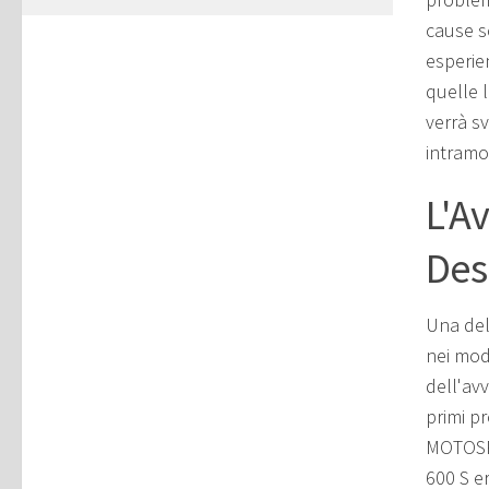
cause s
esperien
quelle 
verrà s
intramo
L'A
Des
Una del
nei mode
dell'av
primi pr
MOTOSPR
600 S e