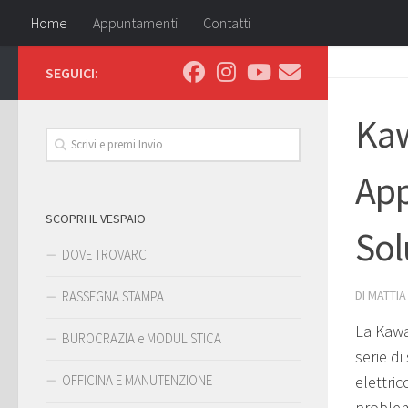
Home
Appuntamenti
Contatti
SEGUICI:
Kaw
App
SCOPRI IL VESPAIO
Sol
DOVE TROVARCI
DI
MATTIA
RASSEGNA STAMPA
La Kawa
BUROCRAZIA e MODULISTICA
serie di
OFFICINA E MANUTENZIONE
elettric
problem