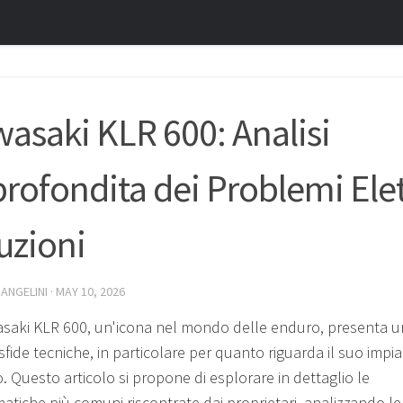
asaki KLR 600: Analisi
rofondita dei Problemi Elett
uzioni
 ANGELINI
·
MAY 10, 2026
saki KLR 600, un'icona nel mondo delle enduro, presenta 
 sfide tecniche, in particolare per quanto riguarda il suo impi
o. Questo articolo si propone di esplorare in dettaglio le
atiche più comuni riscontrate dai proprietari, analizzando le