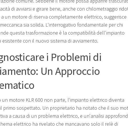
razione comune. Sebbene il motore possa apparire trascurat
acità di avviarsi e girare bene, anche con chilometraggio rido
o a un motore di riserva completamente elettrico, suggerisce
 meccanica sia solida. L'interrogativo fondamentale per chi
ende questa trasformazione è la compatibilità dell'impianto
co esistente con il nuovo sistema di avviamento.
gnosticare i Problemi di
iamento: Un Approccio
tematico
un motore KLR 600 non parte, l'impianto elettrico diventa
il primo sospettato. Un proprietario ha notato che il suo mo
tiva a causa di un problema elettrico, e un'analisi approfond
chema elettrico ha rivelato che mancavano solo il relè di