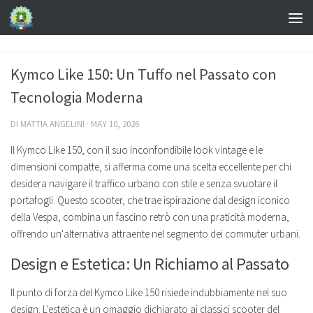
Kymco Like 150: Un Tuffo nel Passato con
Tecnologia Moderna
DI
MATTIA ANGELINI
·
MAY 10, 2026
Il Kymco Like 150, con il suo inconfondibile look vintage e le
dimensioni compatte, si afferma come una scelta eccellente per chi
desidera navigare il traffico urbano con stile e senza svuotare il
portafogli. Questo scooter, che trae ispirazione dal design iconico
della Vespa, combina un fascino retrò con una praticità moderna,
offrendo un'alternativa attraente nel segmento dei commuter urbani.
Design e Estetica: Un Richiamo al Passato
Il punto di forza del Kymco Like 150 risiede indubbiamente nel suo
design. L'estetica è un omaggio dichiarato ai classici scooter del