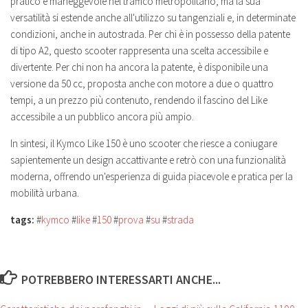
pratico e maneggevole nel traffico metropolitano, ma la sua
versatilità si estende anche all'utilizzo su tangenziali e, in determinate
condizioni, anche in autostrada. Per chi è in possesso della patente
di tipo A2, questo scooter rappresenta una scelta accessibile e
divertente. Per chi non ha ancora la patente, è disponibile una
versione da 50 cc, proposta anche con motore a due o quattro
tempi, a un prezzo più contenuto, rendendo il fascino del Like
accessibile a un pubblico ancora più ampio.
In sintesi, il Kymco Like 150 è uno scooter che riesce a coniugare
sapientemente un design accattivante e retrò con una funzionalità
moderna, offrendo un'esperienza di guida piacevole e pratica per la
mobilità urbana.
tags:
#
kymco
#
like
#
150
#
prova
#
su
#
strada
POTREBBERO INTERESSARTI ANCHE...