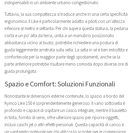
indispensabili in un ambiente urbano congestionato.
Tuttavia, la sua compattezza si traduce anche in una certa specificità
ergonomica. Il Like è particolarmente adatto a piloti con un'altezza
inferiore al metro e settanta. Per chi supera questa statura, la pedana
corta e un po' alta da terra, unita a un manubrio posizionato
abbastanza vicino al busto, potrebbe richiedere una postura di
guida leggermente arretrata sulla sella. La sella in sé è ben imbottita e
confortevole per la maggior parte degli spostamenti, anche se la
parte anteriore potrebbe risultare meno comoda dopo diverse ore di
guida prolungata.
Spazio e Comfort: Soluzioni Funzionali
Nonostante le dimensioni esterne contenute, lo spazio a bordo del
Kymco Like 150 è sorprendentemente generoso. Il vano sottosella è
profondo e capace di ospitare un casco integrale, mentre il bauletto
in tinta, fornito di serie, offre ulteriore spazio per riporre oggetti,
inclusi caschi jet o altri effetti personali. Questa capacità di carico è
un vantaggio notevole per chi utilizza lo scooter per le commissioni