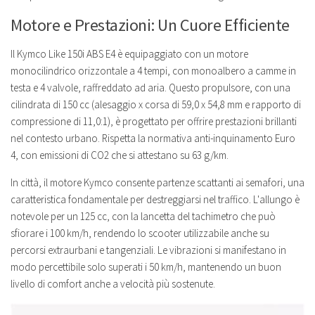
Motore e Prestazioni: Un Cuore Efficiente
Il Kymco Like 150i ABS E4 è equipaggiato con un motore
monocilindrico orizzontale a 4 tempi, con monoalbero a camme in
testa e 4 valvole, raffreddato ad aria. Questo propulsore, con una
cilindrata di 150 cc (alesaggio x corsa di 59,0 x 54,8 mm e rapporto di
compressione di 11,0:1), è progettato per offrire prestazioni brillanti
nel contesto urbano. Rispetta la normativa anti-inquinamento Euro
4, con emissioni di CO2 che si attestano su 63 g/km.
In città, il motore Kymco consente partenze scattanti ai semafori, una
caratteristica fondamentale per destreggiarsi nel traffico. L'allungo è
notevole per un 125 cc, con la lancetta del tachimetro che può
sfiorare i 100 km/h, rendendo lo scooter utilizzabile anche su
percorsi extraurbani e tangenziali. Le vibrazioni si manifestano in
modo percettibile solo superati i 50 km/h, mantenendo un buon
livello di comfort anche a velocità più sostenute.