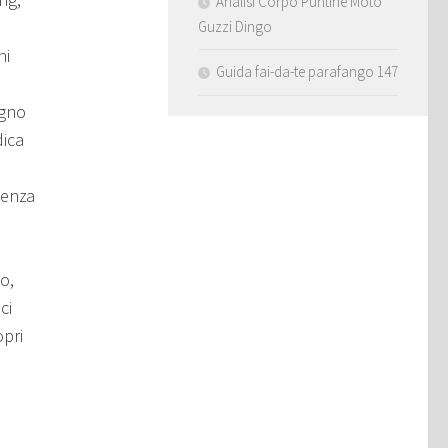
Analisi Corpo Puntine Moto
Guzzi Dingo
ni
Guida fai-da-te parafango 147
,
ogno
dica
cenza
o,
ci
opri