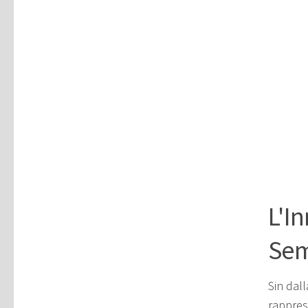
L'I
Sem
Sin dal
rappres