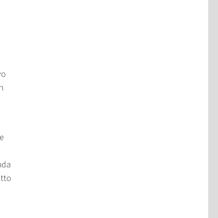
vo
n
 e
anda
tto