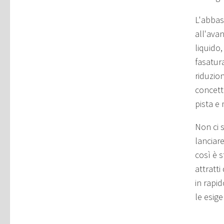
L'abbas
all'ava
liquido,
fasatur
riduzio
concett
pista e
Non ci 
lanciar
così è 
attratti
in rapi
le esig