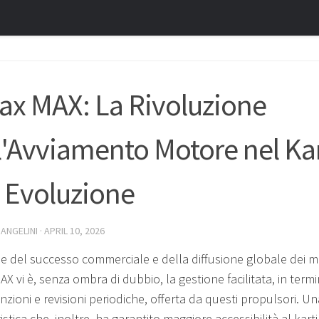
ax MAX: La Rivoluzione
l'Avviamento Motore nel Kar
 Evoluzione
 ANGELINI
·
APRIL 10, 2026
se del successo commerciale e della diffusione globale dei m
X vi è, senza ombra di dubbio, la gestione facilitata, in termin
zioni e revisioni periodiche, offerta da questi propulsori. Un
istica che, inoltre, ha garantito maggiore accessibilità al kart