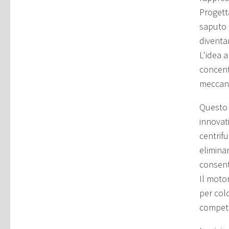
Progett
saputo 
diventan
L'idea a
concent
meccani
Questo 
innovat
centrifu
elimina
consent
Il moto
per col
competi