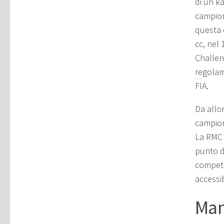
di un ka
campion
questa 
cc, nel 
Challen
regolam
FIA.
Da allo
campion
La RMC 
punto di
competit
accessi
Man