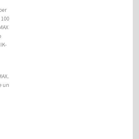
per
 100
 MAX
o
IK-
MAX.
e un