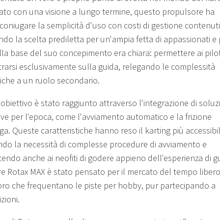
ato con una visione a lungo termine, questo propulsore ha
coniugare la semplicità d'uso con costi di gestione contenuti
do la scelta prediletta per un'ampia fetta di appassionati e p
lla base del suo concepimento era chiara: permettere ai pilot
rarsi esclusivamente sulla guida, relegando le complessità
che a un ruolo secondario.
obiettivo è stato raggiunto attraverso l'integrazione di soluz
ive per l'epoca, come l'avviamento automatico e la frizione
ga. Queste caratteristiche hanno reso il karting più accessibil
ndo la necessità di complesse procedure di avviamento e
endo anche ai neofiti di godere appieno dell'esperienza di g
re Rotax MAX è stato pensato per il mercato del tempo libero
oro che frequentano le piste per hobby, pur partecipando a
zioni.