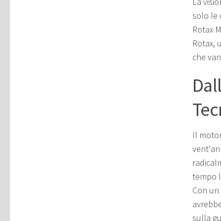
La visio
solo le 
Rotax MA
Rotax, 
che van
Dal
Tec
Il motor
vent'ann
radical
tempo l
Con un k
avrebbe
sulla gu