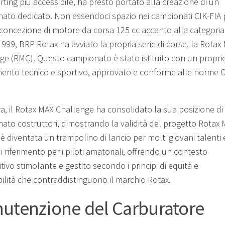
rting più accessibile, ha presto portato alla creazione di un
ato dedicato. Non essendoci spazio nei campionati CIK-FIA 
concezione di motore da corsa 125 cc accanto alla categoria
1999, BRP-Rotax ha avviato la propria serie di corse, la Rotax
ge (RMC). Questo campionato è stato istituito con un propri
ento tecnico e sportivo, approvato e conforme alle norme C
ra, il Rotax MAX Challenge ha consolidato la sua posizione di
ato costruttori, dimostrando la validità del progetto Rotax 
è diventata un trampolino di lancio per molti giovani talenti 
 riferimento per i piloti amatoriali, offrendo un contesto
ivo stimolante e gestito secondo i principi di equità e
bilità che contraddistinguono il marchio Rotax.
utenzione del Carburatore