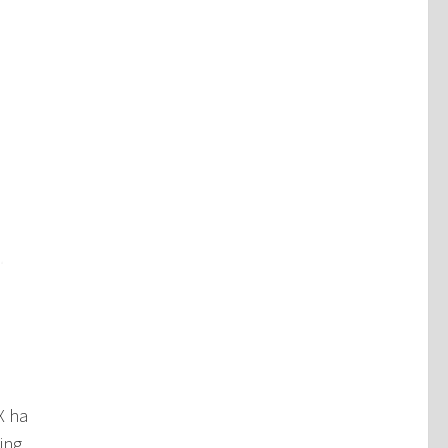
X ha
ing.