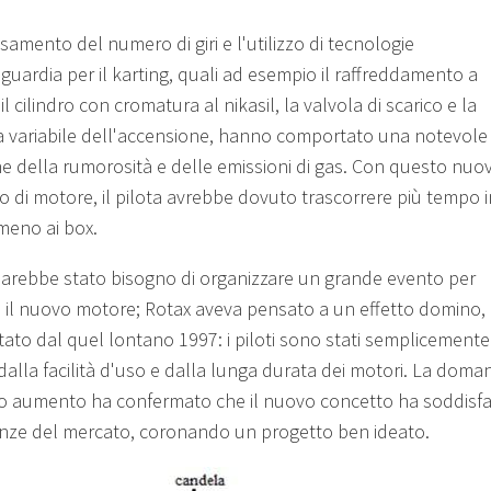
samento del numero di giri e l'utilizzo di tecnologie
nguardia per il karting, quali ad esempio il raffreddamento a
 il cilindro con cromatura al nikasil, la valvola di scarico e la
a variabile dell'accensione, hanno comportato una notevole
ne della rumorosità e delle emissioni di gas. Con questo nuo
o di motore, il pilota avrebbe dovuto trascorrere più tempo i
 meno ai box.
sarebbe stato bisogno di organizzare un grande evento per
e il nuovo motore; Rotax aveva pensato a un effetto domino,
stato dal quel lontano 1997: i piloti sono stati semplicemente
 dalla facilità d'uso e dalla lunga durata dei motori. La dom
do aumento ha confermato che il nuovo concetto ha soddisfa
enze del mercato, coronando un progetto ben ideato.