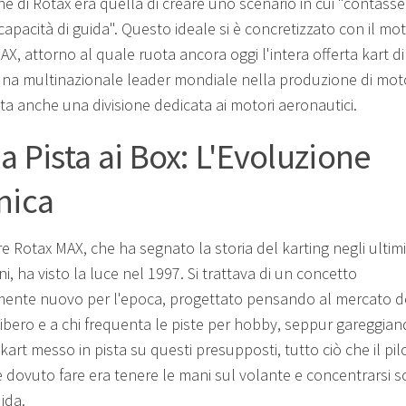
ne di Rotax era quella di creare uno scenario in cui "contass
capacità di guida". Questo ideale si è concretizzato con il mo
X, attorno al quale ruota ancora oggi l'intera offerta kart di
una multinazionale leader mondiale nella produzione di moto
ta anche una divisione dedicata ai motori aeronautici.
la Pista ai Box: L'Evoluzione
nica
e Rotax MAX, che ha segnato la storia del karting negli ultimi
i, ha visto la luce nel 1997. Si trattava di un concetto
mente nuovo per l'epoca, progettato pensando al mercato d
ibero e a chi frequenta le piste per hobby, seppur gareggian
art messo in pista su questi presupposti, tutto ciò che il pil
 dovuto fare era tenere le mani sul volante e concentrarsi s
ida.