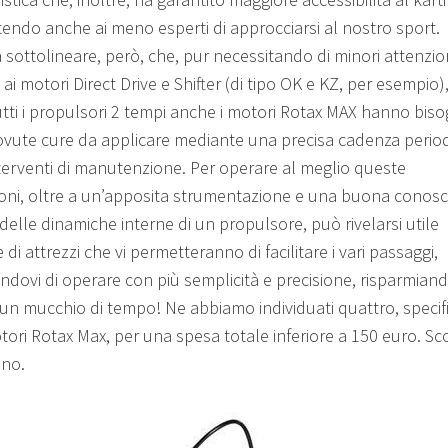
endo anche ai meno esperti di approcciarsi al nostro sport.
 sottolineare, però, che, pur necessitando di minori attenzio
 ai motori Direct Drive e Shifter (di tipo OK e KZ, per esempio)
tti i propulsori 2 tempi anche i motori Rotax MAX hanno bis
ovute cure da applicare mediante una precisa cadenza perio
nterventi di manutenzione. Per operare al meglio queste
oni, oltre a un’apposita strumentazione e una buona conos
delle dinamiche interne di un propulsore, può rivelarsi utile
 di attrezzi che vi permetteranno di facilitare i vari passaggi,
ndovi di operare con più semplicità e precisione, risparmiand
, un mucchio di tempo! Ne abbiamo individuati quattro, specifi
tori Rotax Max, per una spesa totale inferiore a 150 euro. Sc
ono.