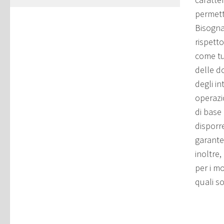
permett
Bisogna
rispetto
come tu
delle d
degli i
operazi
di base 
disporre
garante
inoltre
per i mo
quali s