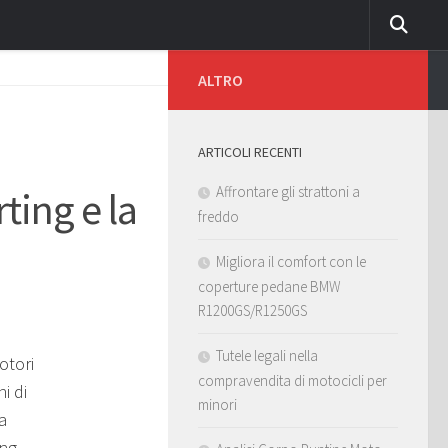
ALTRO
ARTICOLI RECENTI
Affrontare gli strattoni a
ting e la
freddo
Migliora il comfort con le
coperture pedane BMW
R1200GS/R1250GS
Tutele legali nella
otori
compravendita di motocicli per
i di
minori
a
ing,