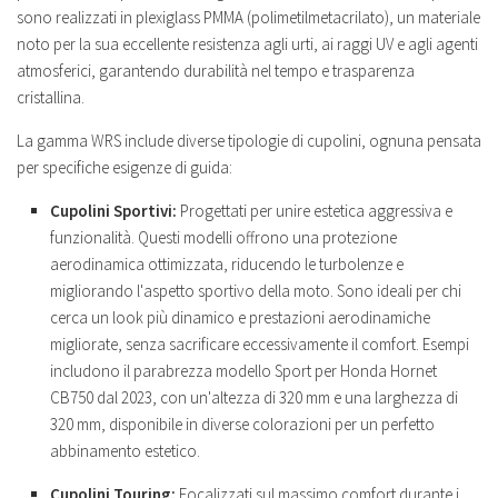
sono realizzati in plexiglass PMMA (polimetilmetacrilato), un materiale
noto per la sua eccellente resistenza agli urti, ai raggi UV e agli agenti
atmosferici, garantendo durabilità nel tempo e trasparenza
cristallina.
La gamma WRS include diverse tipologie di cupolini, ognuna pensata
per specifiche esigenze di guida:
Cupolini Sportivi:
Progettati per unire estetica aggressiva e
funzionalità. Questi modelli offrono una protezione
aerodinamica ottimizzata, riducendo le turbolenze e
migliorando l'aspetto sportivo della moto. Sono ideali per chi
cerca un look più dinamico e prestazioni aerodinamiche
migliorate, senza sacrificare eccessivamente il comfort. Esempi
includono il parabrezza modello Sport per Honda Hornet
CB750 dal 2023, con un'altezza di 320 mm e una larghezza di
320 mm, disponibile in diverse colorazioni per un perfetto
abbinamento estetico.
Cupolini Touring:
Focalizzati sul massimo comfort durante i