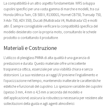
La compatibilità è un altro aspetto fondamentale. WRS sviluppa
cupolini specifici per una vasta gamma di marche e modelli, tra cui
Honda (Africa Twin, CB 500 X, R1300GS, Hornet CB750, Transalp 750,
X-Adv 750, ADV 350), Ducati (Multistrada V4, Multistrada V2) e molti
altri. È sempre consigliabile verificare la compatibilità specifica del
modello desiderato con la propria moto, consultando le schede
prodotto o contattando il produttore.
Materiali e Costruzione
L'utilizzo di plexiglass PMMA di alta qualità è una garanzia di
prestazioni e durata. Questo materiale offre un'eccellente
trasparenza ottica, essenziale per una visibilità chiara e senza
distorsioni. La sua resistenza ai raggi UV previene l'ingiallimento e
l'opacizzazione nel tempo, mantenendo inalterate le caratteristiche
estetiche e funzionali del cupolino. Lo spessore variabile dei cupolini
(spesso 3 mm, 4 mm o 4,5 mm a seconda del modello e
dell'applicazione) assicura la robustezza necessaria per resistere alle
sollecitazioni della guida e agli agenti atmosferici.