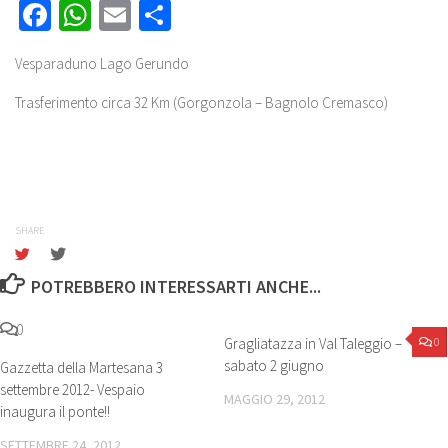
Facebook
WhatsApp
Email
Share
Vesparaduno Lago Gerundo
Trasferimento circa 32 Km (Gorgonzola – Bagnolo Cremasco)
SHARE
POTREBBERO INTERESSARTI ANCHE...
0
Gragliatazza in Val Taleggio –
0
sabato 2 giugno
Gazzetta della Martesana 3
settembre 2012- Vespaio
MAGGIO 29, 2012
inaugura il ponte!!
SETTEMBRE 24, 2012