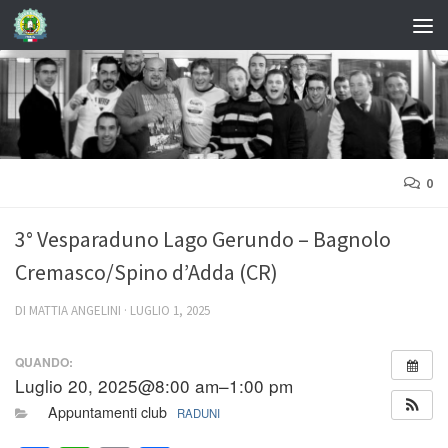
0
3° Vesparaduno Lago Gerundo – Bagnolo
Cremasco/Spino d’Adda (CR)
DI
MATTIA ANGELINI
·
LUGLIO 1, 2025
QUANDO:
Luglio 20, 2025@8:00 am–1:00 pm
Appuntamenti club
RADUNI