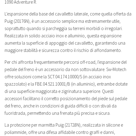
1090 Adventure R.
L'espansione della base del cavalletto laterale, come quella offerta da
Puig (20176N), è un accessorio semplice ma estremamente utile,
soprattutto quando si parcheggia su terreni morbidi o irregolari.
Realizzata in solido acciaio inox e alluminio, questa espansione
aumenta la superficie di appoggio del cavalletto, garantendo una
maggiore stabilità e sicurezza contro il rischio di affondamento.
Per chi affronta frequentemente percorsi off-road, l'espansione del
pedale del freno è un accessorio da non sottovalutare. Sw-Motech
offre soluzioni come la SCT.04.174.10000/S (in acciaio inox
spazzolato) e la FBE.04.521.10001/B (in alluminio), entrambe dotate
di una superficie maggiorata e zigrinatura superiore. Questi
accessori facilitano il corretto posizionamento del piede sul pedale
del freno, anche in condizioni di guida difficili o con stivali da
fuoristrada, permettendo una frenata più precisa e sicura.
La protezione per marmitta Puig (21728N), realizzata in silicone e
poliammide, offre una difesa affidabile contro graffi e danni,