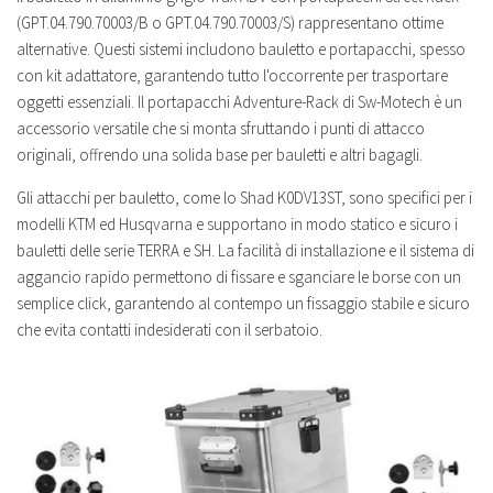
(GPT.04.790.70003/B o GPT.04.790.70003/S) rappresentano ottime
alternative. Questi sistemi includono bauletto e portapacchi, spesso
con kit adattatore, garantendo tutto l'occorrente per trasportare
oggetti essenziali. Il portapacchi Adventure-Rack di Sw-Motech è un
accessorio versatile che si monta sfruttando i punti di attacco
originali, offrendo una solida base per bauletti e altri bagagli.
Gli attacchi per bauletto, come lo Shad K0DV13ST, sono specifici per i
modelli KTM ed Husqvarna e supportano in modo statico e sicuro i
bauletti delle serie TERRA e SH. La facilità di installazione e il sistema di
aggancio rapido permettono di fissare e sganciare le borse con un
semplice click, garantendo al contempo un fissaggio stabile e sicuro
che evita contatti indesiderati con il serbatoio.