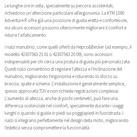
Le lunghe ore in sella, specialmente su percorsi accidentati,
richiedono un'attenzione particolare all'ergonomia. La KTM 1090
Adventure R offre già una posizione di guida eretta e confortevole,
ma alcuni accessori possono ulteriormente migliorare il comfort e
ridurre l'affaticamento.
I rialzi manubrio, come quelli offerti da Hepco&Becker (ad esempio, il
modello 42307563 25 01 o 42307563 20 09), sono accessori
indispensabili per chi cerca una postura di guida più personalizzata.
Questi rialzi consentono di regolare l'altezza e l'inclinazione del
manubrio, migliorando l'ergonomia e riducendo lo sforzo su
braccia, spalle e schiena. L'installazione è generalmente semplice,
spesso approvata TÜV e non richiede registrazioni complesse.
L'aumento di altezza, anche di pochi centimetri, può fare una
differenza sostanziale nel comfort, specialmente durante i viaggi
lunghi o quando si guida in piedi sui poggiapiedi in fuoristrada. I
rialzi si integrano perfettamente nel design della moto, migliorando
l'estetica senza compromettere la funzionalità.