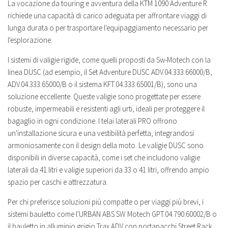
La vocazione da touring e avventura della KTM 1090 Adventure R
richiede una capacità di carico adeguata per affrontare viaggi di
lunga durata o per trasportare l'equipaggiamento necessario per
l'esplorazione.
I sistemi di valigie rigide, come quelli proposti da Sw-Motech con la
linea DUSC (ad esempio, il Set Adventure DUSC ADV.04.333.66000/B,
ADV.04.333.65000/B o il sistema KFT.04.333.65001/B), sono una
soluzione eccellente. Queste valigie sono progettate per essere
robuste, impermeabili e resistenti agli urti, ideali per proteggere il
bagaglio in ogni condizione. I telai laterali PRO offrono
un'installazione sicura e una vestibilità perfetta, integrandosi
armoniosamente con il design della moto. Le valigie DUSC sono
disponibili in diverse capacità, come i set che includono valigie
laterali da 41 litri e valigie superiori da 33 o 41 litri, offrendo ampio
spazio per caschi e attrezzatura.
Per chi preferisce soluzioni più compatte o per viaggi più brevi, i
sistemi bauletto come l'URBAN ABS SW Motech GPT.04.790.60002/B o
il bauletto in alluminio grigio Trax ADV con portapacchi Street Rack