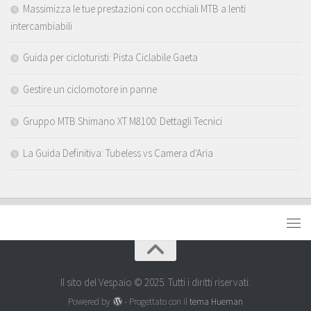
Massimizza le tue prestazioni con occhiali MTB a lenti
intercambiabili
Guida per cicloturisti: Pista Ciclabile Gaeta
Gestire un ciclomotore in panne
Gruppo MTB Shimano XT M8100: Dettagli Tecnici
La Guida Definitiva: Tubeless vs Camera d'Aria
Il sito del Vespaio © 2025. Tutti i diritti riservati.
Powered by
- Progettato con il
tema Hueman