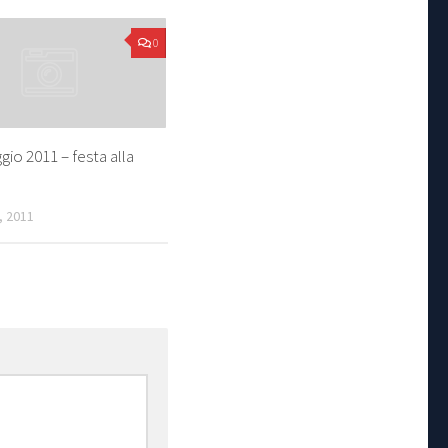
0
io 2011 – festa alla
, 2011