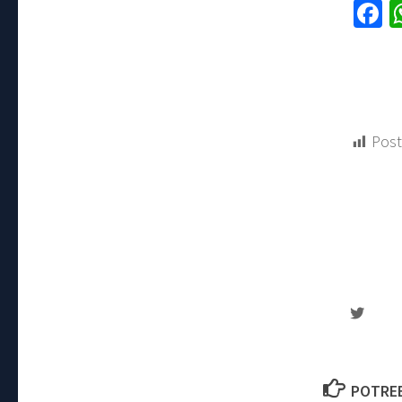
F
Post
POTREB