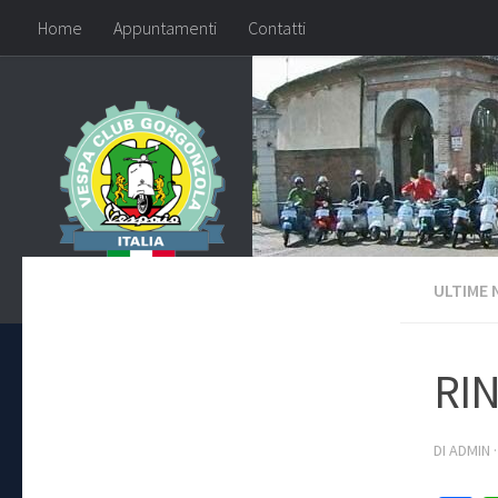
Home
Appuntamenti
Contatti
ULTIME 
RI
DI
ADMIN