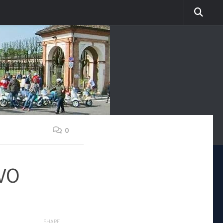
0
VO
SHARE