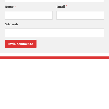
Nome
*
Email
*
Sito web
SEGUICI:
ARTICOLO SUCCESSIVO
Battesimo della sella – Giornata spettacolare
ARTICOLO PRECEDENTE