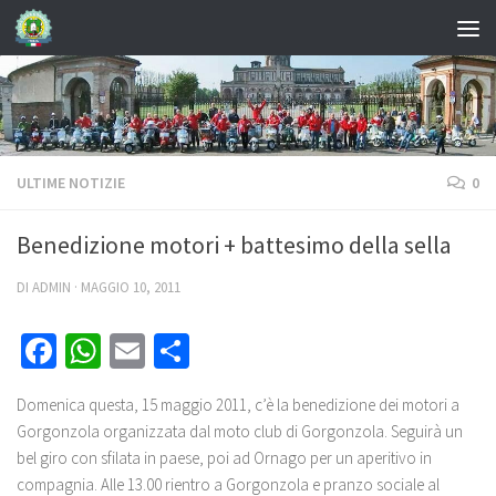
ULTIME NOTIZIE
0
Benedizione motori + battesimo della sella
DI
ADMIN
·
MAGGIO 10, 2011
Facebook
WhatsApp
Email
Share
Domenica questa, 15 maggio 2011, c’è la benedizione dei motori a
Gorgonzola organizzata dal moto club di Gorgonzola. Seguirà un
bel giro con sfilata in paese, poi ad Ornago per un aperitivo in
compagnia. Alle 13.00 rientro a Gorgonzola e pranzo sociale al