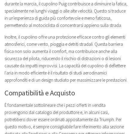
durante la marcia, il cupolino Puig contribuisce a diminuire la fatica,
specialmente nei lunghi viaggi o alle alte velocità. Questo si traduce
in un'esperienza di guida più confortevole e meno faticosa,
permettendo al motociclista di concentrarsi appieno sulla strada.
Inoltre, il cupolino offre una protezione efficace contro gli elementi
atmosferici, come vento, pioggia e detriti stradali. Questa barriera
fisica non solo aumenta il comfort, ma contribuisce anche alla
sicurezza del pilota, riducendo il rischio di distrazioni o di lesioni
causate da impatti improvvisi. La capacità del cupolino di deflettere
l'aria in modo efficiente è il risultato di studi aerodinamici
approfonditi e di un design studiato per massimizzare le prestazioni.
Compatibilità e Acquisto
È fondamentale sottolineare che i pezzi offerti in vendita
provengono dal catalogo del produttore e, in alcuni casi,
potrebbero dover essere ordinati appositamente da Triumph. Per
questo motivo, è sempre consigliabile fare riferimento alla sezione
dedicata alle Spedizioni e alla Consegna per ottenere informazioni