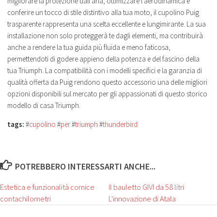
migliorare la protezione dall'aria, ottimizzare l'aerodinamica e
conferire un tocco di stile distintivo alla tua moto, il cupolino Puig
trasparente rappresenta una scelta eccellente e lungimirante. La sua
installazione non solo proteggerà te dagli elementi, ma contribuirà
anche a rendere la tua guida più fluida e meno faticosa,
permettendoti di godere appieno della potenza e del fascino della
tua Triumph. La compatibilità con i modelli specifici e la garanzia di
qualità offerta da Puig rendono questo accessorio una delle migliori
opzioni disponibili sul mercato per gli appassionati di questo storico
modello di casa Triumph.
tags:
#
cupolino
#
per
#
triumph
#
thunderbird
POTREBBERO INTERESSARTI ANCHE...
Estetica e funzionalità cornice
Il bauletto GIVI da 58 litri
contachilometri
L'innovazione di Atala