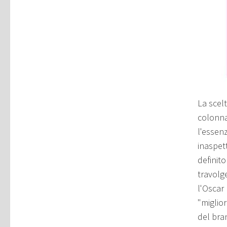
La scel
colonna
l'essenz
inaspet
definito
travolg
l'Oscar
"miglior
del bra