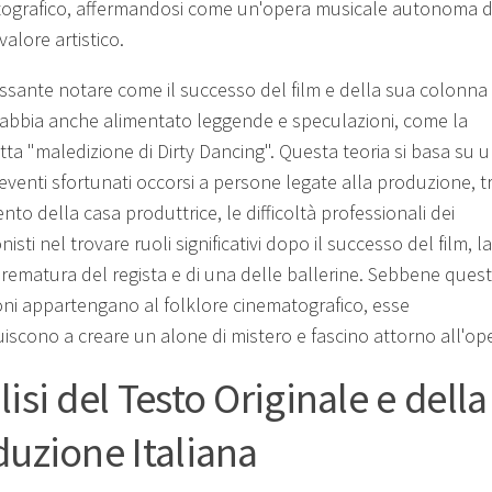
ografico, affermandosi come un'opera musicale autonoma d
alore artistico.
essante notare come il successo del film e della sua colonna
abbia anche alimentato leggende e speculazioni, come la
tta "maledizione di Dirty Dancing". Questa teoria si basa su 
 eventi sfortunati occorsi a persone legate alla produzione, tr
mento della casa produttrice, le difficoltà professionali dei
isti nel trovare ruoli significativi dopo il successo del film, la
rematura del regista e di una delle ballerine. Sebbene ques
oni appartengano al folklore cinematografico, esse
uiscono a creare un alone di mistero e fascino attorno all'op
isi del Testo Originale e della
duzione Italiana