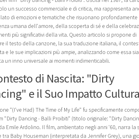
olo un successo commerciale e di critica, ma rappresenta a
illato di emozioni e tematiche che risuonano profondamente
ienza umana dell'amore, della scoperta di sé e della celebra
nti più significativi della vita. Questo articolo si propone di
e il testo della canzone, la sua traduzione italiana, il contes
ata e le sue implicazioni più ampie, analizzando come essa sia
ta un inno universale ai momenti indimenticabili.
ontesto di Nascita: "Dirty
cing" e il Suo Impatto Cultura
one "(I've Had) The Time of My Life" fu specificamente comp
ilm "Dirty Dancing - Balli Proibiti" (titolo originale: "Dirty Dancin
da Emile Ardolino. Il film, ambientato negli anni '60, narra la 
 tra Baby Houseman (interpretata da Jennifer Grey), una gi