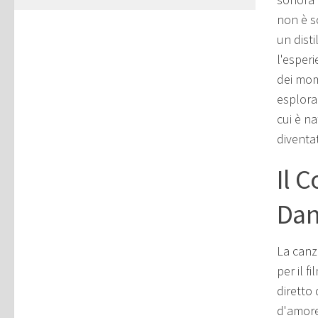
non è s
un dist
l'esper
dei mome
esplorar
cui è n
diventa
Il C
Dan
La canz
per il f
diretto 
d'amore