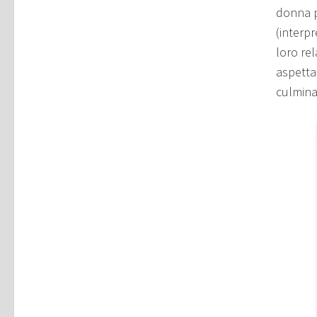
donna p
(interpr
loro rel
aspettat
culmina