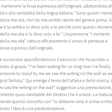
i mantenere la forza espressiva dell'originale, adattandola al
tà e alla sensibilità della lingua italiana: "Sono questi i mom
 della mia vita, non ho mai sentito niente del genere prima. Sì
he è la verità e lo devo solo a te perché sono questi i moment
 della mia vita e lo devo solo a te." L'espressione "i momenti
 della mia vita" cattura efficacemente il senso di pienezza e
zione espresso dall'originale.
fe successive approfondiscono il percorso che ha portato a
tato di grazia. "I've been waiting for so long now I’ve finally
omeone to stand by me we saw the writing on the wall as we
ical fantasy." Qui emerge il tema dell'attesa e della ricerca. 
we saw the writing on the wall" suggerisce una premonizione
cimento quasi inevitabile del destino che li unisce. La traduz
a rende questo concetto con "lo abbiamo visto è ormai scritto
ndo l'idea di una predestinazione.