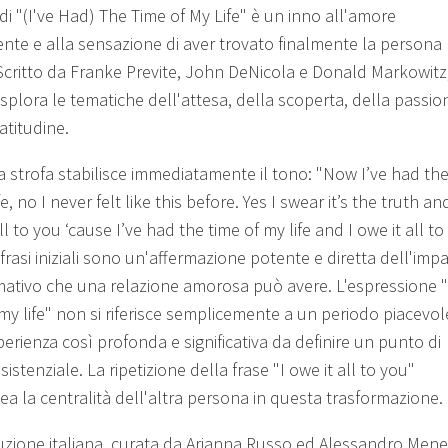
 di "(I've Had) The Time of My Life" è un inno all'amore
ente e alla sensazione di aver trovato finalmente la persona
 Scritto da Franke Previte, John DeNicola e Donald Markowitz,
splora le tematiche dell'attesa, della scoperta, della passio
atitudine.
a strofa stabilisce immediatamente il tono: "Now I’ve had the
fe, no I never felt like this before. Yes I swear it’s the truth and
ll to you ‘cause I’ve had the time of my life and I owe it all to
rasi iniziali sono un'affermazione potente e diretta dell'imp
mativo che una relazione amorosa può avere. L'espressione 
 my life" non si riferisce semplicemente a un periodo piacevo
erienza così profonda e significativa da definire un punto di
sistenziale. La ripetizione della frase "I owe it all to you"
nea la centralità dell'altra persona in questa trasformazione.
uzione italiana, curata da Arianna Russo ed Alessandro Mene