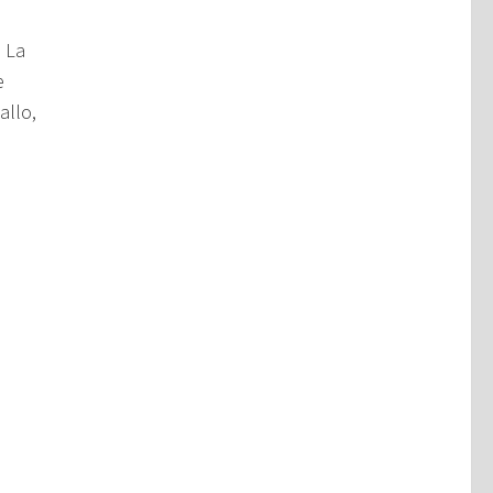
. La
e
allo,