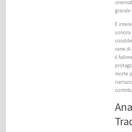
cinemat
grande v
È inter
sonora 
cosidde
serie di
il falli
protagon
morte p
narrazi
contrib
Anal
Tra