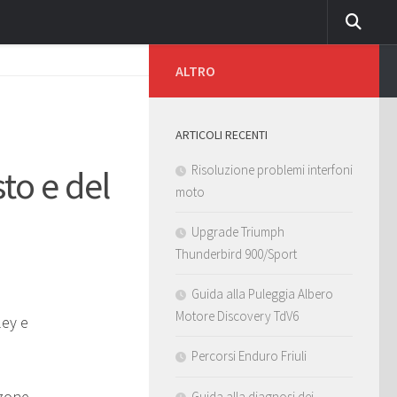
ALTRO
ARTICOLI RECENTI
Risoluzione problemi interfoni
to e del
moto
Upgrade Triumph
Thunderbird 900/Sport
Guida alla Puleggia Albero
Motore Discovery TdV6
ley e
Percorsi Enduro Friuli
nzone
Guida alla diagnosi dei