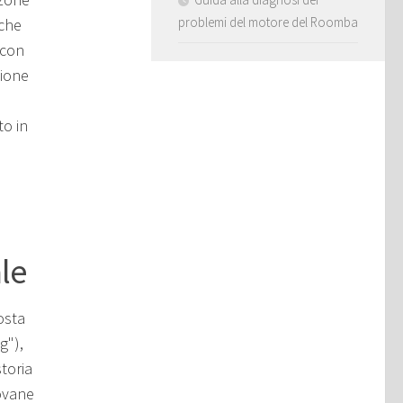
problemi del motore del Roomba
nche
 con
zione
to in
le
osta
g"),
storia
ovane