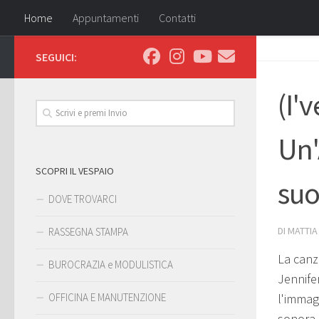
Home
Appuntamenti
Contatti
SEGUICI:
(I'
ok
Un'
pp
SCOPRI IL VESPAIO
suo
DOVE TROVARCI
DI
MATTIA
RASSEGNA STAMPA
La canz
BUROCRAZIA e MODULISTICA
Jennife
OFFICINA E MANUTENZIONE
l'immag
sonora d