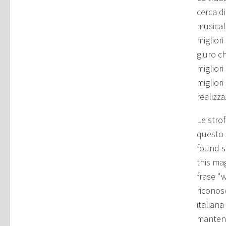
cerca d
musicali
migliori
giuro c
migliori
migliori
realizza
Le stro
questo s
found s
this mag
frase "
riconos
italian
mantene