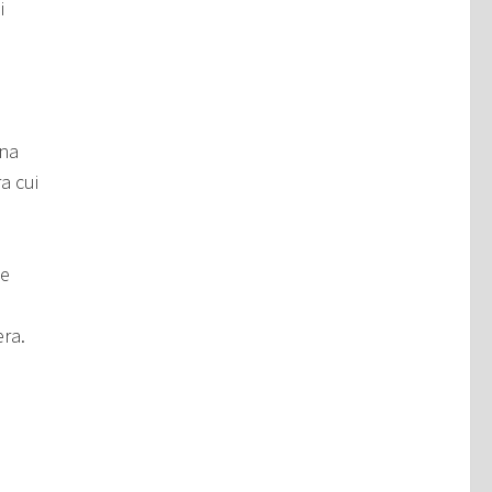
i
una
a cui
te
era.