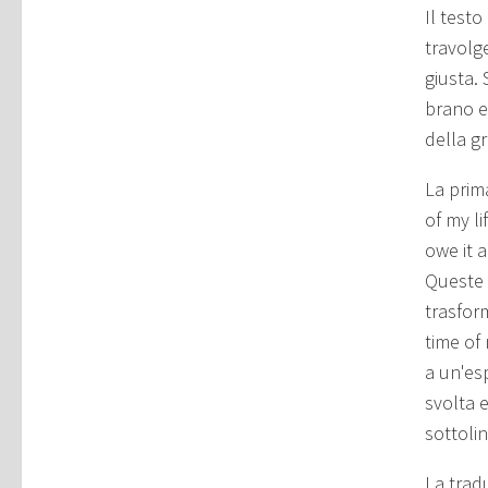
Il testo
travolg
giusta.
brano e
della gr
La prim
of my li
owe it a
Queste f
trasfor
time of
a un'esp
svolta e
sottoli
La trad