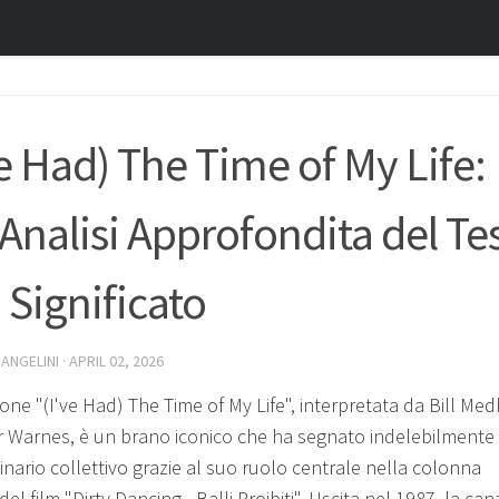
ve Had) The Time of My Life:
Analisi Approfondita del Tes
 Significato
 ANGELINI
·
APRIL 02, 2026
one "(I've Had) The Time of My Life", interpretata da Bill Med
r Warnes, è un brano iconico che ha segnato indelebilmente
inario collettivo grazie al suo ruolo centrale nella colonna
el film "Dirty Dancing - Balli Proibiti". Uscita nel 1987, la ca