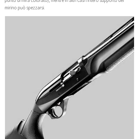
punto di mira colorato), mentre in altri casi l'intero supporto del
mirino può spezzarsi.