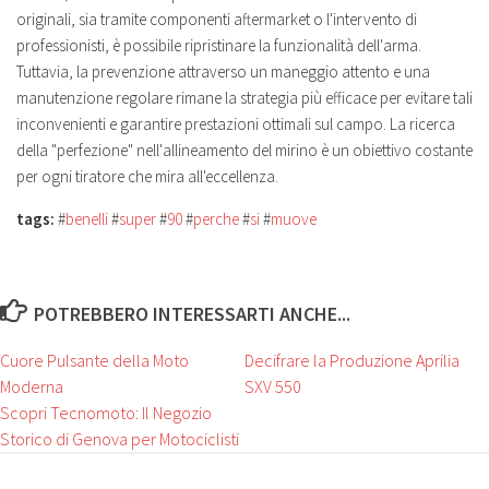
originali, sia tramite componenti aftermarket o l'intervento di
professionisti, è possibile ripristinare la funzionalità dell'arma.
Tuttavia, la prevenzione attraverso un maneggio attento e una
manutenzione regolare rimane la strategia più efficace per evitare tali
inconvenienti e garantire prestazioni ottimali sul campo. La ricerca
della "perfezione" nell'allineamento del mirino è un obiettivo costante
per ogni tiratore che mira all'eccellenza.
tags:
#
benelli
#
super
#
90
#
perche
#
si
#
muove
POTREBBERO INTERESSARTI ANCHE...
Cuore Pulsante della Moto
Decifrare la Produzione Aprilia
Moderna
SXV 550
Scopri Tecnomoto: Il Negozio
Storico di Genova per Motociclisti