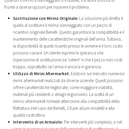
Quando il mirino è danneggiato o instabile, il tiratore si trova di
fronte a diverse opzioni per risolvere il problema:
Sostituzione con Mirino Originale:
La soluzione più diretta è
quella di sostituire il mirino danneggiato con un pezzo di
ricambio originale Benelli. Questo garantisce la compatibilità e il
mantenimento delle caratteristiche originali dell'arma. Tuttavia,
la disponibilità di questi ricambi presso le armerie e il loro costo
possono variare. Un utente esprime la speranza che
l'operazione di sostituzione sia "celere" e che il pezzo non costi
troppo, soprattutto se l'arma è ancora in garanzia.
Utilizzo di Mirini Aftermarket:
Esistono sul mercato numerosi
mirini aftermarket realizzati da diverse aziende. Questi possono
offrire caratteristiche migliorate, come maggiore visibilità,
materiali più resistenti o design ergonomici. La scelta di un
mirino aftermarket richiede attenzione alla compatibilità della
filettatura (nel caso del Benelli, 2.6 per alcuni modelli) e alla
qualità costruttiva.
Intervento di un Armaiolo:
Per interventi più complessi, o nel
caso in cui non si sia sicuri della procedura di sostituzione, è