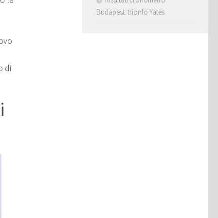
Budapest: trionfo Yates
e
uovo
o di
i