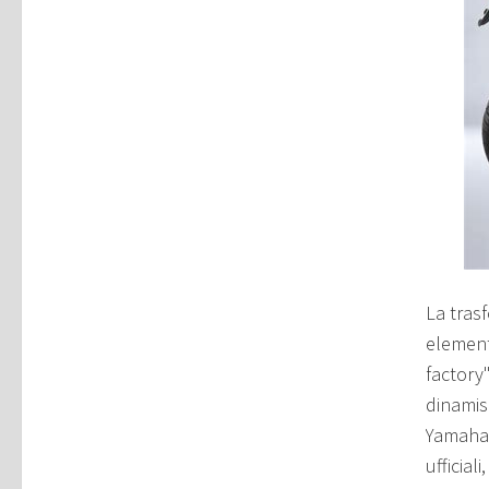
La tras
elemento
factory
dinamis
Yamaha 
ufficial