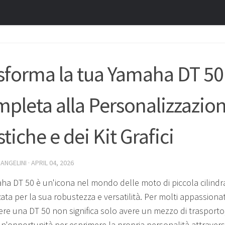
sforma la tua Yamaha DT 50
pleta alla Personalizzazion
stiche e dei Kit Grafici
 ANGELINI
·
APRIL 04, 2026
ha DT 50 è un'icona nel mondo delle moto di piccola cilindr
ata per la sua robustezza e versatilità. Per molti appassionat
re una DT 50 non significa solo avere un mezzo di trasporto
n'opportunità per esprimere la propria personalità attravers