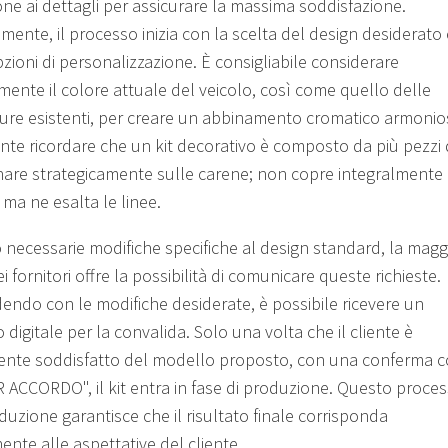
one ai dettagli per assicurare la massima soddisfazione.
mente, il processo inizia con la scelta del design desiderato 
pzioni di personalizzazione. È consigliabile considerare
mente il colore attuale del veicolo, così come quello delle
ure esistenti, per creare un abbinamento cromatico armonio
nte ricordare che un kit decorativo è composto da più pezzi
nare strategicamente sulle carene; non copre integralmente i
 ma ne esalta le linee.
 necessarie modifiche specifiche al design standard, la magg
i fornitori offre la possibilità di comunicare queste richieste.
endo con le modifiche desiderate, è possibile ricevere un
digitale per la convalida. Solo una volta che il cliente è
nte soddisfatto del modello proposto, con una conferma 
 ACCORDO", il kit entra in fase di produzione. Questo proces
duzione garantisce che il risultato finale corrisponda
ente alle aspettative del cliente.