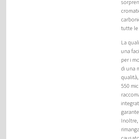
sorprend
cromati
carboni
tutte le
La qual
una faci
per i m
di una m
qualità
550 mic
raccoma
integrat
garante
Inoltre,
rimanga
causato