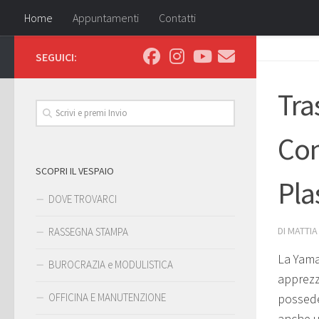
Home
Appuntamenti
Contatti
SEGUICI:
Tra
Com
SCOPRI IL VESPAIO
Pla
DOVE TROVARCI
DI
MATTIA
RASSEGNA STAMPA
La Yama
BUROCRAZIA e MODULISTICA
apprezz
OFFICINA E MANUTENZIONE
possede
anche u