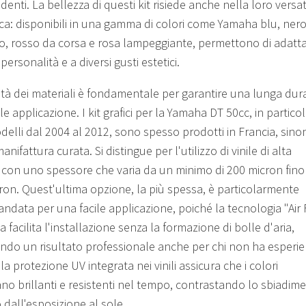
enti. La bellezza di questi kit risiede anche nella loro versati
ca: disponibili in una gamma di colori come Yamaha blu, nero
o, rosso da corsa e rosa lampeggiante, permettono di adatta
 personalità e a diversi gusti estetici.
ità dei materiali è fondamentale per garantire una lunga dur
le applicazione. I kit grafici per la Yamaha DT 50cc, in partico
odelli dal 2004 al 2012, sono spesso prodotti in Francia, sin
anifattura curata. Si distingue per l'utilizzo di vinile di alta
, con uno spessore che varia da un minimo di 200 micron fino
ron. Quest'ultima opzione, la più spessa, è particolarmente
ndata per una facile applicazione, poiché la tecnologia "Air 
a facilita l'installazione senza la formazione di bolle d'aria,
ndo un risultato professionale anche per chi non ha esperie
 la protezione UV integrata nei vinili assicura che i colori
no brillanti e resistenti nel tempo, contrastando lo sbiadim
 dall'esposizione al sole.