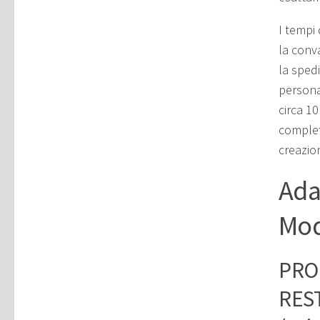
I tempi
la conv
la spedi
persona
circa 10
complet
creazio
Ada
Mod
PRO
REST