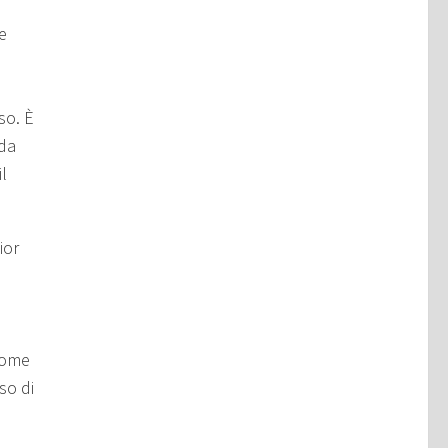
e
so. È
 da
l
ior
come
so di