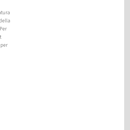
atura
della
 Per
t
 per