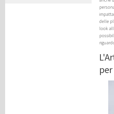
personal
impatta
delle p
look all
possibil
riguardo
L'Ar
per