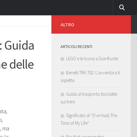
ALTRO
: Guida
ARTICOLI RECENTI
LEGO e le Icone a Due Ruote
e delle
Benelli TRK 702: L'avventura ti
aspetta
Guida al trasporto biciclette
sui treni
ata,
Significato di "(I've Had) The
i,
Time of My Life"
, ma
o la
Risultati cronometro