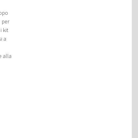
dopo
 per
i kit
i a
 alla