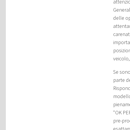
attenzi
General
delle o
attenta
carenat
importa
posizio
veicolo,
Se sono
parte de
Rispond
modello 
piename
"OK PER
pre-pro
esattam