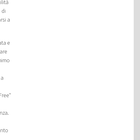
lità
 di
rsi a
ata e
lare
onimo
 a
Free"
nza.
ento