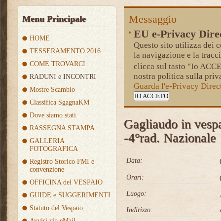
Messaggio
Menu Principale
EU e-Privacy Dire
HOME
Questo sito utilizza dei c
TESSERAMENTO 2016
la navigazione e la tracc
COME TROVARCI
clicca sul tasto "Io AC
nostra politica sulla priv
RADUNI e INCONTRI
Guarda l'e-Privacy Dire
Mostre Scambio
IO ACCETO
Classifica SgagnaKM
Dove siamo stati
Gagliaudo in vespa
RASSEGNA STAMPA
-4°rad. Nazionale
GALLERIA
FOTOGRAFICA
Data:
Registro Storico FMI e
convenzione
Orari:
OFFICINA del VESPAIO
Luogo:
GUIDE e SUGGERIMENTI
Statuto del Vespaio
Indirizzo:
Avvisi via eMail