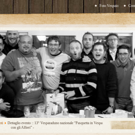
Foto Vespaio
Cont
ti
Dettaglio evento :: 13° Vesparaduno nazionale “Pasquetta in Vespa
con gli Alfieri” -