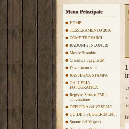
Menu Principale
HOME
TESSERAMENTO 2016
COME TROVARCI
RADUNI e INCONTRI
Mostre Scambio
Classifica SgagnaKM
1
Dove siamo stati
i
RASSEGNA STAMPA
GALLERIA
FOTOGRAFICA
D
Registro Storico FMI e
L
convenzione
C
OFFICINA del VESPAIO
GUIDE e SUGGERIMENTI
I
Statuto del Vespaio