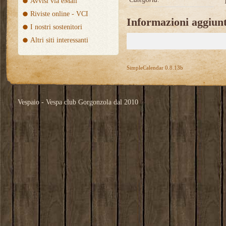
Avvisi via eMail
Riviste online - VCI
Informazioni aggiunt
I nostri sostenitori
Altri siti interessanti
SimpleCalendar 0.8.13b
Vespaio - Vespa club Gorgonzola dal 2010