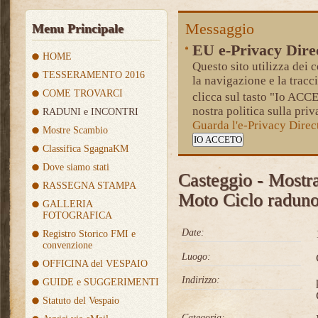
Messaggio
Menu Principale
EU e-Privacy Dire
HOME
Questo sito utilizza dei c
TESSERAMENTO 2016
la navigazione e la tracc
COME TROVARCI
clicca sul tasto "Io AC
nostra politica sulla priv
RADUNI e INCONTRI
Guarda l'e-Privacy Dire
Mostre Scambio
IO ACCETO
Classifica SgagnaKM
Dove siamo stati
Casteggio - Mostr
RASSEGNA STAMPA
Moto Ciclo raduno
GALLERIA
FOTOGRAFICA
Date:
Registro Storico FMI e
convenzione
Luogo:
OFFICINA del VESPAIO
Indirizzo:
GUIDE e SUGGERIMENTI
Statuto del Vespaio
Categoria: