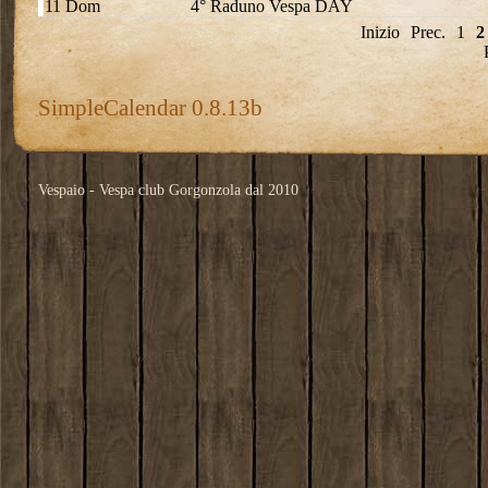
11 Dom
4° Raduno Vespa DAY
Inizio
Prec.
1
2
SimpleCalendar 0.8.13b
Vespaio - Vespa club Gorgonzola dal 2010