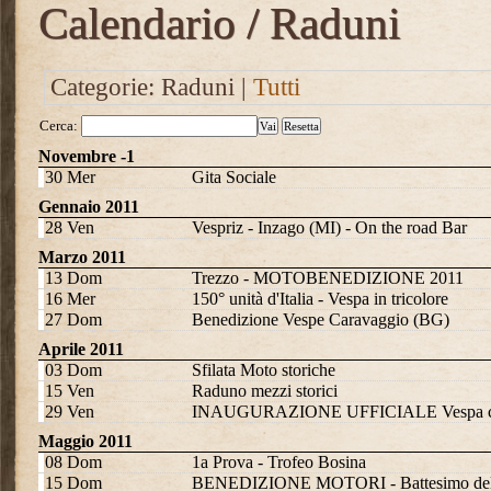
Calendario / Raduni
Categorie: Raduni |
Tutti
Cerca:
Vai
Resetta
Novembre -1
30 Mer
Gita Sociale
Gennaio 2011
28 Ven
Vespriz - Inzago (MI) - On the road Bar
Marzo 2011
13 Dom
Trezzo - MOTOBENEDIZIONE 2011
16 Mer
150° unità d'Italia - Vespa in tricolore
27 Dom
Benedizione Vespe Caravaggio (BG)
Aprile 2011
03 Dom
Sfilata Moto storiche
15 Ven
Raduno mezzi storici
29 Ven
INAUGURAZIONE UFFICIALE Vespa c
Maggio 2011
08 Dom
1a Prova - Trofeo Bosina
15 Dom
BENEDIZIONE MOTORI - Battesimo dell