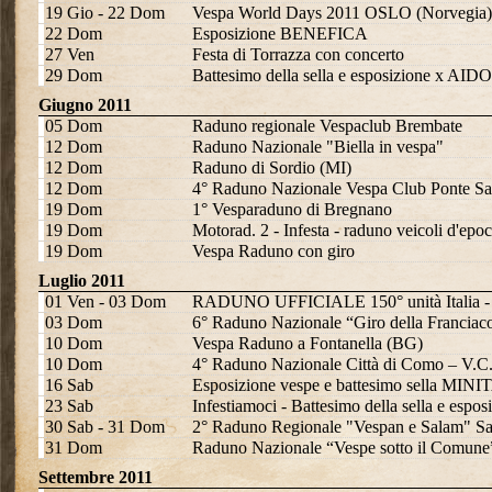
19 Gio - 22 Dom
Vespa World Days 2011 OSLO (Norvegia)
22 Dom
Esposizione BENEFICA
27 Ven
Festa di Torrazza con concerto
29 Dom
Battesimo della sella e esposizione x AIDO
Giugno 2011
05 Dom
Raduno regionale Vespaclub Brembate
12 Dom
Raduno Nazionale "Biella in vespa"
12 Dom
Raduno di Sordio (MI)
12 Dom
4° Raduno Nazionale Vespa Club Ponte Sa
19 Dom
1° Vesparaduno di Bregnano
19 Dom
Motorad. 2 - Infesta - raduno veicoli d'epo
19 Dom
Vespa Raduno con giro
Luglio 2011
01 Ven - 03 Dom
RADUNO UFFICIALE 150° unità Italia 
03 Dom
6° Raduno Nazionale “Giro della Franciaco
10 Dom
Vespa Raduno a Fontanella (BG)
10 Dom
4° Raduno Nazionale Città di Como – V.
16 Sab
Esposizione vespe e battesimo sella MIN
23 Sab
Infestiamoci - Battesimo della sella e espo
30 Sab - 31 Dom
2° Raduno Regionale "Vespan e Salam" Sa
31 Dom
Raduno Nazionale “Vespe sotto il Comune
Settembre 2011