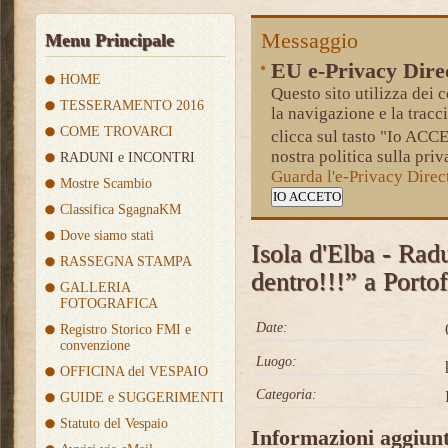
Messaggio
Menu Principale
EU e-Privacy Dire
HOME
Questo sito utilizza dei c
TESSERAMENTO 2016
la navigazione e la tracc
COME TROVARCI
clicca sul tasto "Io AC
nostra politica sulla priv
RADUNI e INCONTRI
Guarda l'e-Privacy Dire
Mostre Scambio
IO ACCETO
Classifica SgagnaKM
Dove siamo stati
Isola d'Elba - Rad
RASSEGNA STAMPA
dentro!!!” a Portof
GALLERIA
FOTOGRAFICA
Date:
Registro Storico FMI e
convenzione
Luogo:
OFFICINA del VESPAIO
Categoria:
GUIDE e SUGGERIMENTI
Statuto del Vespaio
Informazioni aggiunt