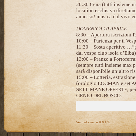
20:30 Cena (tutti insieme ma
location esclusiva direttam
annesso! musica dal vivo 
DOMENICA 10 APRILE
8:30 – Apertura iscrizioni 
10:00 – Partenza per il Ves
11:30 – Sosta aperitivo …“
dal vespa club isola d’Elba)
13:00 – Pranzo a Portoferrai
(sempre tutti insieme max p
sarà disponibile un’altro ri
15:00 – Lotteria, estrazione 
(orologio LOCMAN e set 
SETTIMANE OFFERTE, per ch
GENIO DEL BOSCO.
SimpleCalendar 0.8.13b