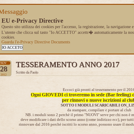
Messaggio
EU e-Privacy Directive
Questo sito utilizza dei cookies per l'accesso, la registrazione, la navigazione e
L'utente che clicca sul tasto "Io ACCETTO" accettr� automaticamente la nostra 
cookies.
Guarda l'e-Privacy Directive Documents
IO ACCETO
TESSERAMENTO ANNO 2017
NOV
28
Scritto da Paolo
2012
Eccoci già pronti al tesseramento per il 201
Ogni GIOVEDI ci troveremo in sede (Bar feeling) da
per rinnovi o nuove iscrizioni al clu
SOTTO I MODULI SCARICABILI ON_LI
da stampare, compilare e portare al club
NB. i moduli sono 2 perchè il primo "NUOVI" serve per chi non è mai
deve modificare i dati dello scorso anno (come indirizzo ecc), per tutti
rinnovare dal 2016 perchè iscritti lo scorso anno, possono usare il mo