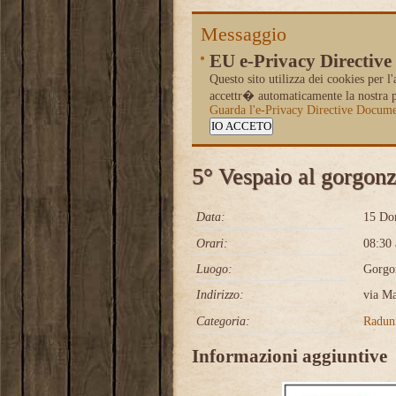
Messaggio
EU e-Privacy Directive
Questo sito utilizza dei cookies per l
accettr� automaticamente la nostra pol
Guarda l'e-Privacy Directive Docume
IO ACCETO
5° Vespaio al gorgon
Data:
15 D
Orari:
08:30 
Luogo:
Gorgo
Indirizzo:
via Ma
Categoria:
Radun
Informazioni aggiuntive