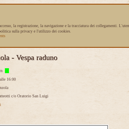
'accesso, la registrazione, la navigazione e la tracciatura dei collegamenti. L'
itica sulla privacy e l'utilizzo dei cookies.
nts
zola - Vespa raduno
om
alle 16:00
nzola
tteotti c/o Oratorio San Luigi
i